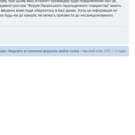
форуму, при цьому ваш інтернет-провайдер буде повідомлений про це,
 адміністратори “Форум Українського геральдичного товариства” мають
я введена вами буде зберігатись в базі даних. Хоча ця інформація не
а будь-які дії хакерів, які можуть призвести до несанкціонованого
нда
•
Видалити встановлені форумом файли cookie
• Часовий пояс UTC + 2 годин