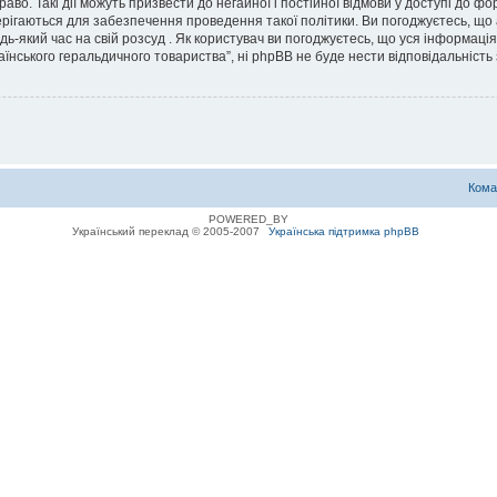
во. Такі дії можуть призвести до негайної і постійної відмови у доступі до 
ерігаються для забезпечення проведення такої політики. Ви погоджуєтесь, що
дь-який час на свій розсуд . Як користувач ви погоджуєтесь, що уся інформаці
їнського геральдичного товариства”, ні phpBB не буде нести відповідальність з
Кома
POWERED_BY
Український переклад © 2005-2007
Українська підтримка phpBB