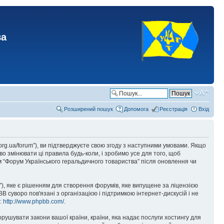
ва
Розширений пошук
Допомога
Реєстрація
Вхід
.org.ua/forum”), ви підтверджуєте свою згоду з наступними умовами. Якщо
о змінювати ці правила будь-коли, і зробимо усе для того, щоб
 “Форум Українського геральдичного товариства” після оновлення чи
), яке є рішенням для створення форумів, яке випущене за ліцензією
суворо пов'язані з організацією і підтримкою інтернет-дискусій і не
е:
http://www.phpbb.com/
.
орушувати закони вашої країни, країни, яка надає послуги хостингу для