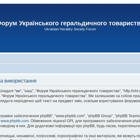
орум Українського геральдичного товарист
Ukrainian Heraldry Society Forum
ла використання
адалі “ми”, “наш”, “Форум Українського геральдичного товариства”, “http://uht
сь “Форум Українського геральдичного товариства”. Ми залишаємо за собою прав
лядати періодично цей текст на предмет змін, оскільки користування форумом
рограмне забезпечення phpBB”, “www.phpbb.com”, “phpBB Group”, “phpBB Teams”
у
www.phpbb.com
. Обмеження ліцензії GPL для програмного забезпечення phpBB 
оведінку в них. Для додаткової інформації про phpBB, будь-ласка, перегляньт
пницькі, ненависні, погрозливі, порнографічні та інші матеріали, які можуть п