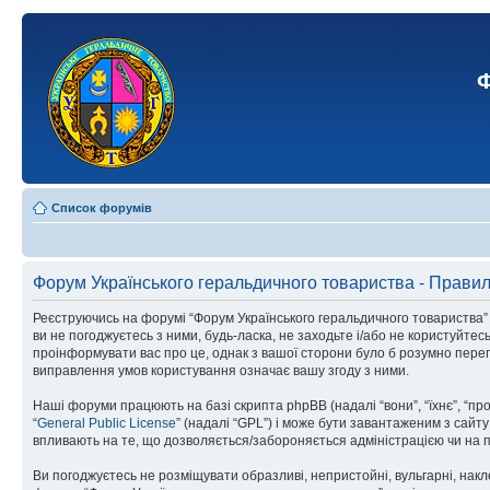
Ф
Список форумів
Форум Українського геральдичного товариства - Прави
Реєструючись на форумі “Форум Українського геральдичного товариства” (н
ви не погоджуєтесь з ними, будь-ласка, не заходьте і/або не користуйте
проінформувати вас про це, однак з вашої сторони було б розумно перег
виправлення умов користування означає вашу згоду з ними.
Наші форуми працюють на базі скрипта phpBB (надалі “вони”, “їхнє”, “п
“
General Public License
” (надалі “GPL”) і може бути завантаженим з сайт
впливають на те, що дозволяється/забороняється адміністрацією чи на п
Ви погоджуєтесь не розміщувати образливі, непристойні, вульгарні, накле