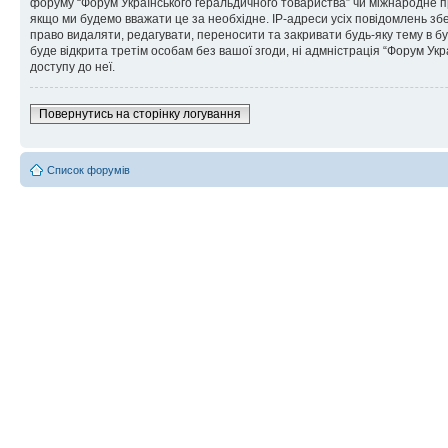
форуму “Форум Українського геральдичного товариства” чи міжнародне пра
якщо ми будемо вважати це за необхідне. IP-адреси усіх повідомлень зб
право видаляти, редагувати, переносити та закривати будь-яку тему в бу
буде відкрита третім особам без вашої згоди, ні адмністрація “Форум Укра
доступу до неї.
Повернутись на сторінку логування
Список форумів