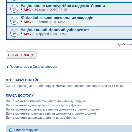
Національна металургійна академія України
ABG
» 30 травня 2010, 16:42
Ювілейні значки навчальних закладів
ABG
» 27 квітня 2010, 13:38
Національний гірничий університет
ABG
» 25 грудня 2009, 00:55
Відобража
Створити нову тему
Повернутись в Список форумів
ХТО ЗАРАЗ ОНЛАЙН
Зараз переглядають цей форум: Немає зареєстрованих користувачів і 1 гість
ПРАВА ДОСТУПУ
Ви
не можете
створювати нові теми у цьому форумі
Ви
не можете
відповідати на теми у цьому форумі
Ви
не можете
редагувати ваші повідомлення у цьому форумі
Ви
не можете
видаляти ваші повідомлення у цьому форумі
Ви
не можете
додавати файли у цьому форумі
Список форумів