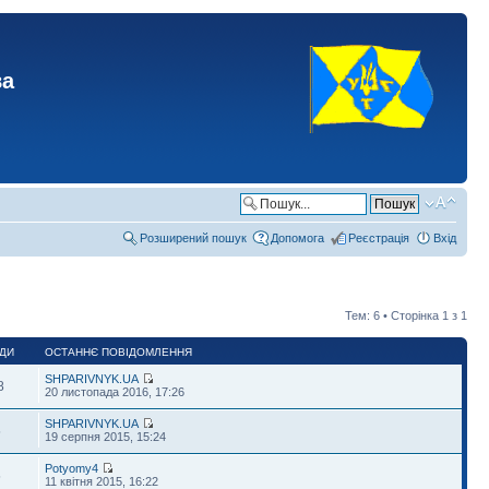
ва
Розширений пошук
Допомога
Реєстрація
Вхід
Тем: 6 • Сторінка
1
з
1
ДИ
ОСТАННЄ ПОВІДОМЛЕННЯ
SHPARIVNYK.UA
8
20 листопада 2016, 17:26
SHPARIVNYK.UA
5
19 серпня 2015, 15:24
Potyomy4
5
11 квітня 2015, 16:22