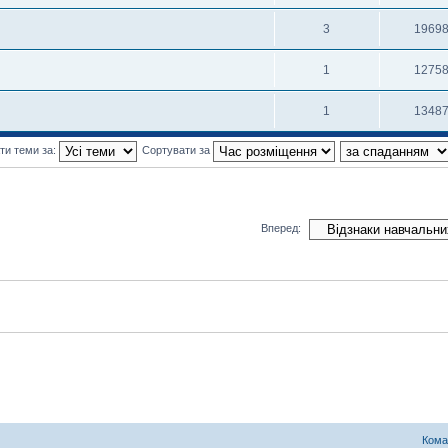
3
1969
1
1275
1
1348
ти теми за:
Сортувати за
Вперед:
Кома