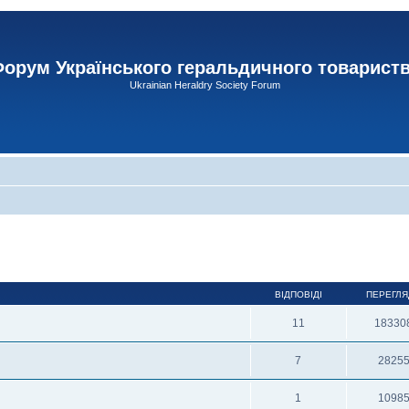
орум Українського геральдичного товарист
Ukrainian Heraldry Society Forum
ВІДПОВІДІ
ПЕРЕГЛЯ
11
18330
7
2825
1
1098