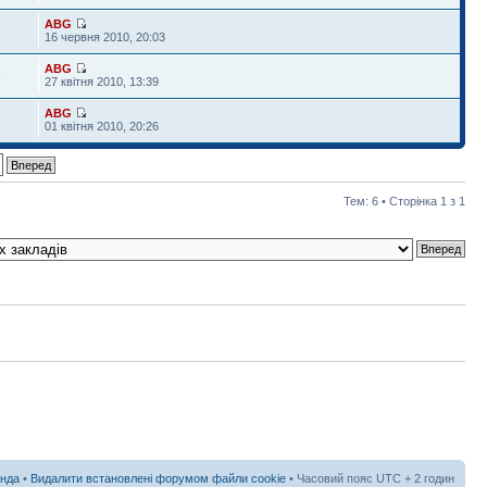
ABG
8
16 червня 2010, 20:03
ABG
8
27 квітня 2010, 13:39
ABG
7
01 квітня 2010, 20:26
Тем: 6 • Сторінка
1
з
1
нда
•
Видалити встановлені форумом файли cookie
• Часовий пояс UTC + 2 годин