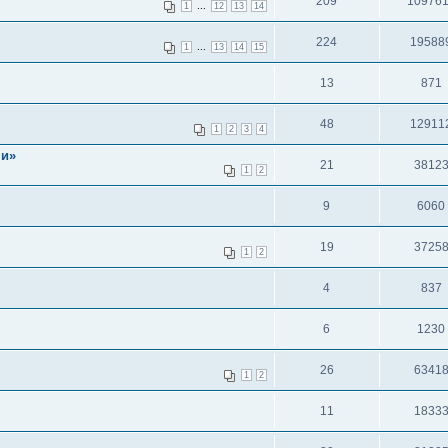
209
10976
...
1
12
13
14
224
19588
...
1
13
14
15
13
871
48
12911
1
2
3
4
ни»
21
3812
1
2
9
6060
19
3725
1
2
4
837
6
1230
26
6341
1
2
11
1833