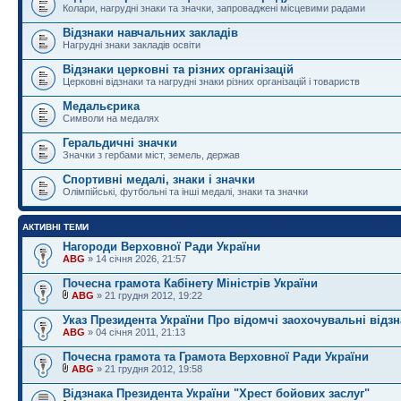
Колари, нагрудні знаки та значки, запроваджені місцевими радами
Відзнаки навчальних закладів
Нагрудні знаки закладів освіти
Відзнаки церковні та різних організацій
Церковні відзнаки та нагрудні знаки різних організацій і товариств
Медальєрика
Символи на медалях
Геральдичні значки
Значки з гербами міст, земель, держав
Спортивні медалі, знаки і значки
Олімпійські, футбольні та інші медалі, знаки та значки
АКТИВНІ ТЕМИ
Нагороди Верховної Ради України
ABG
» 14 січня 2026, 21:57
Почесна грамота Кабінету Міністрів України
ABG
» 21 грудня 2012, 19:22
Указ Президента України Про відомчі заохочувальні відз
ABG
» 04 січня 2011, 21:13
Почесна грамота та Грамота Верховної Ради України
ABG
» 21 грудня 2012, 19:58
Відзнака Президента України "Хрест бойових заслуг"