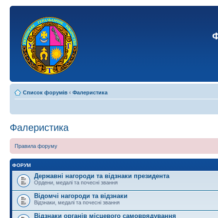
Ф
Список форумів
‹
Фалеристика
Фалеристика
Правила форуму
ФОРУМ
Державні нагороди та відзнаки президента
Ордени, медалі та почесні звання
Відомчі нагороди та відзнаки
Відзнаки, медалі та почесні звання
Відзнаки органів місцевого самоврядування