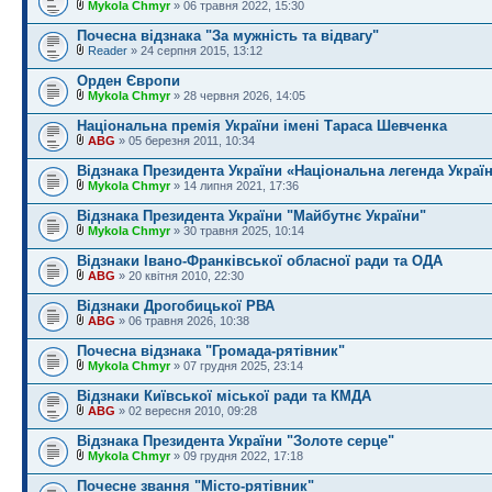
Mykola Chmyr
» 06 травня 2022, 15:30
Почесна відзнака "За мужність та відвагу"
Reader
» 24 серпня 2015, 13:12
Орден Європи
Mykola Chmyr
» 28 червня 2026, 14:05
Національна премія України імені Тараса Шевченка
ABG
» 05 березня 2011, 10:34
Відзнака Президента України «Національна легенда Украї
Mykola Chmyr
» 14 липня 2021, 17:36
Відзнака Президента України "Майбутнє України"
Mykola Chmyr
» 30 травня 2025, 10:14
Відзнаки Івано-Франківської обласної ради та ОДА
ABG
» 20 квітня 2010, 22:30
Відзнаки Дрогобицької РВА
ABG
» 06 травня 2026, 10:38
Почесна відзнака "Громада-рятівник"
Mykola Chmyr
» 07 грудня 2025, 23:14
Відзнаки Київської міської ради та КМДА
ABG
» 02 вересня 2010, 09:28
Відзнака Президента України "Золоте серце"
Mykola Chmyr
» 09 грудня 2022, 17:18
Почесне звання "Місто-рятівник"