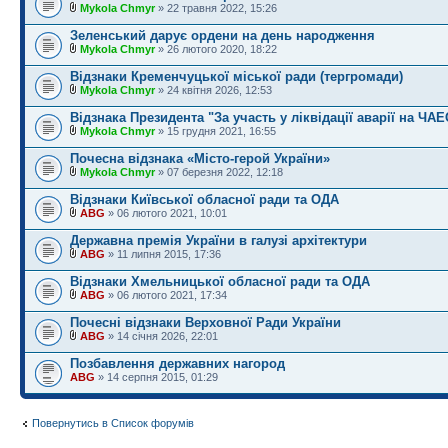
Mykola Chmyr
» 22 травня 2022, 15:26
Зеленський дарує ордени на день народження
Mykola Chmyr
» 26 лютого 2020, 18:22
Відзнаки Кременчуцької міської ради (тергромади)
Mykola Chmyr
» 24 квітня 2026, 12:53
Відзнака Президента "За участь у ліквідації аварії на ЧАЕ
Mykola Chmyr
» 15 грудня 2021, 16:55
Почесна відзнака «Місто-герой України»
Mykola Chmyr
» 07 березня 2022, 12:18
Відзнаки Київської обласної ради та ОДА
ABG
» 06 лютого 2021, 10:01
Державна премія України в галузі архітектури
ABG
» 11 липня 2015, 17:36
Відзнаки Хмельницької обласної ради та ОДА
ABG
» 06 лютого 2021, 17:34
Почесні відзнаки Верховної Ради України
ABG
» 14 січня 2026, 22:01
Позбавлення державних нагород
ABG
» 14 серпня 2015, 01:29
Повернутись в Список форумів