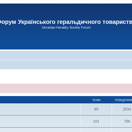
орум Українського геральдичного товарист
Ukrainian Heraldry Society Forum
ТЕМИ
ПОВІДОМЛ
85
2034
101
766