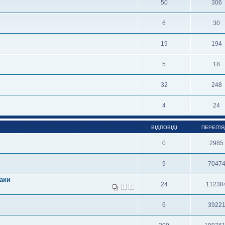
50
306
6
30
19
194
5
18
32
248
4
24
ВІДПОВІДІ
ПЕРЕГЛЯ
0
2985
9
7047
наки
24
11238
1
2
6
3922