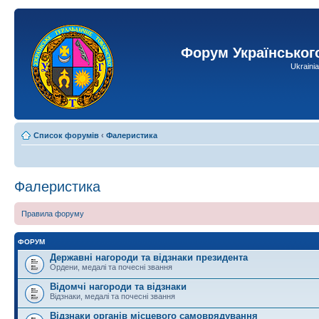
Форум Українськог
Ukraini
Список форумів
‹
Фалеристика
Фалеристика
Правила форуму
ФОРУМ
Державні нагороди та відзнаки президента
Ордени, медалі та почесні звання
Відомчі нагороди та відзнаки
Відзнаки, медалі та почесні звання
Відзнаки органів місцевого самоврядування