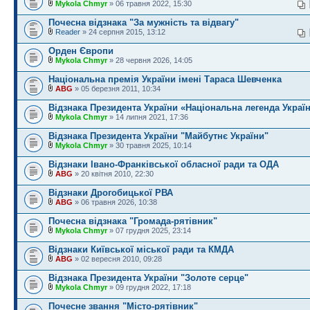
Mykola Chmyr
» 06 травня 2022, 15:30
Почесна відзнака "За мужність та відвагу"
Reader
» 24 серпня 2015, 13:12
Орден Європи
Mykola Chmyr
» 28 червня 2026, 14:05
Національна премія України імені Тараса Шевченка
ABG
» 05 березня 2011, 10:34
Відзнака Президента України «Національна легенда Украї
Mykola Chmyr
» 14 липня 2021, 17:36
Відзнака Президента України "Майбутнє України"
Mykola Chmyr
» 30 травня 2025, 10:14
Відзнаки Івано-Франківської обласної ради та ОДА
ABG
» 20 квітня 2010, 22:30
Відзнаки Дрогобицької РВА
ABG
» 06 травня 2026, 10:38
Почесна відзнака "Громада-рятівник"
Mykola Chmyr
» 07 грудня 2025, 23:14
Відзнаки Київської міської ради та КМДА
ABG
» 02 вересня 2010, 09:28
Відзнака Президента України "Золоте серце"
Mykola Chmyr
» 09 грудня 2022, 17:18
Почесне звання "Місто-рятівник"