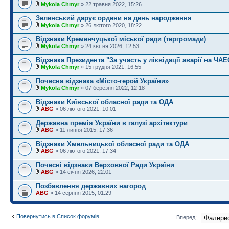
Mykola Chmyr
» 22 травня 2022, 15:26
Зеленський дарує ордени на день народження
Mykola Chmyr
» 26 лютого 2020, 18:22
Відзнаки Кременчуцької міської ради (тергромади)
Mykola Chmyr
» 24 квітня 2026, 12:53
Відзнака Президента "За участь у ліквідації аварії на ЧАЕ
Mykola Chmyr
» 15 грудня 2021, 16:55
Почесна відзнака «Місто-герой України»
Mykola Chmyr
» 07 березня 2022, 12:18
Відзнаки Київської обласної ради та ОДА
ABG
» 06 лютого 2021, 10:01
Державна премія України в галузі архітектури
ABG
» 11 липня 2015, 17:36
Відзнаки Хмельницької обласної ради та ОДА
ABG
» 06 лютого 2021, 17:34
Почесні відзнаки Верховної Ради України
ABG
» 14 січня 2026, 22:01
Позбавлення державних нагород
ABG
» 14 серпня 2015, 01:29
Повернутись в Список форумів
Вперед: