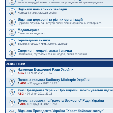
Колари, нагрудні знаки та значки, запроваджені місцевими радами
Відзнаки навчальних закладів
Нагрудні знаки закладів освіти
Відзнаки церковні та різних організацій
Церковні відзнаки та нагрудні знаки різних організацій і товариств
Медальєрика
Символи на медалях
Геральдичні значки
Значки з гербами міст, земель, держав
Спортивні медалі, знаки і значки
Олімпійські, футбольні та інші медалі, знаки та значки
АКТИВНІ ТЕМИ
Нагороди Верховної Ради України
ABG
» 14 січня 2026, 21:57
Почесна грамота Кабінету Міністрів України
ABG
» 21 грудня 2012, 19:22
Указ Президента України Про відомчі заохочувальні відз
ABG
» 04 січня 2011, 21:13
Почесна грамота та Грамота Верховної Ради України
ABG
» 21 грудня 2012, 19:58
Відзнака Президента України "Хрест бойових заслуг"