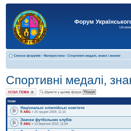
Форум Українськог
Ukraini
Список форумів
‹
Фалеристика
‹
Спортивні медалі, знаки і значки
Спортивні медалі, знак
Створити нову тему
ТЕМИ
Національні олімпійські комітети
ABG
» 25 грудня 2009, 11:10
Значки футбольних клубів
ABG
» 13 березня 2010, 11:04