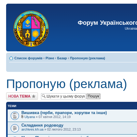
Форум Українськог
Ukraini
Список форумів
‹
Різне
‹
Базар
‹
Пропоную (реклама)
Пропоную (реклама)
Створити нову тему
ТЕМИ
Вишивка (герби, прапори, хоругви та інше)
Ulyana
» 07 квітня 2012, 14:19
Складання родоводу
archives.kh.ua
» 02 лютого 2012, 23:13