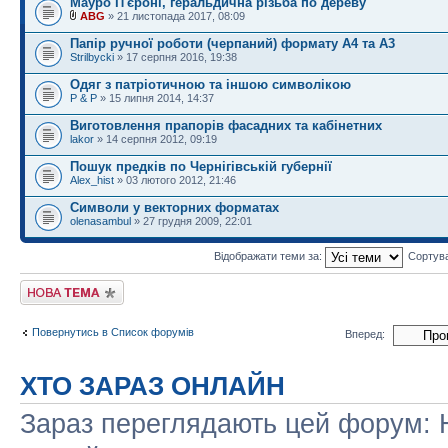
Мауро П'єроні, геральдична різьба по дереву
ABG
» 21 листопада 2017, 08:09
Папір ручної роботи (черпаний) формату А4 та А3
Strilbycki
» 17 серпня 2016, 19:38
Одяг з патріотичною та іншою символікою
P & P
» 15 липня 2014, 14:37
Виготовлення прапорів фасадних та кабінетних
lakor
» 14 серпня 2012, 09:19
Пошук предків по Чернігівській губернії
Alex_hist
» 03 лютого 2012, 21:46
Символи у векторних форматах
olenasambul
» 27 грудня 2009, 22:01
Відображати теми за:
Сортув
Створити нову тему
Повернутись в Список форумів
Вперед:
ХТО ЗАРАЗ ОНЛАЙН
Зараз переглядають цей форум: Н