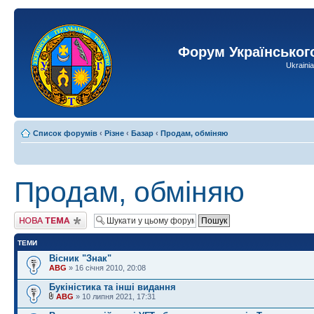
Форум Українськог
Ukraini
Список форумів
‹
Різне
‹
Базар
‹
Продам, обміняю
Продам, обміняю
Створити нову тему
ТЕМИ
Вісник "Знак"
ABG
» 16 січня 2010, 20:08
Букіністика та інші видання
ABG
» 10 липня 2021, 17:31