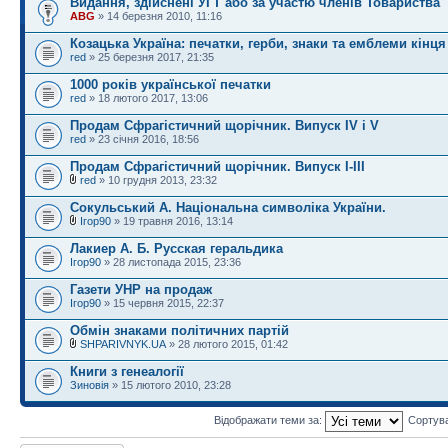
Видання, здійснені УГТ або за участю членів Товариства
ABG
» 14 березня 2010, 11:16
Козацька Україна: печатки, герби, знаки та емблеми кінця
red
» 25 березня 2017, 21:35
1000 років української печатки
red
» 18 лютого 2017, 13:06
Продам Сфрагістичний щорічник. Випуск ІV і V
red
» 23 січня 2016, 18:56
Продам Сфрагістичний щорічник. Випуск І-ІІІ
red
» 10 грудня 2013, 23:32
Сокульський А. Національна символіка України.
Ігор90
» 19 травня 2016, 13:14
Лакиер А. Б. Русская геральдика
Ігор90
» 28 листопада 2015, 23:36
Газети УНР на продаж
Ігор90
» 15 червня 2015, 22:37
Обмін знаками політичних партій
SHPARIVNYK.UA
» 28 лютого 2015, 01:42
Книги з генеалогії
Зиновія
» 15 лютого 2010, 23:28
Відображати теми за:
Сортув