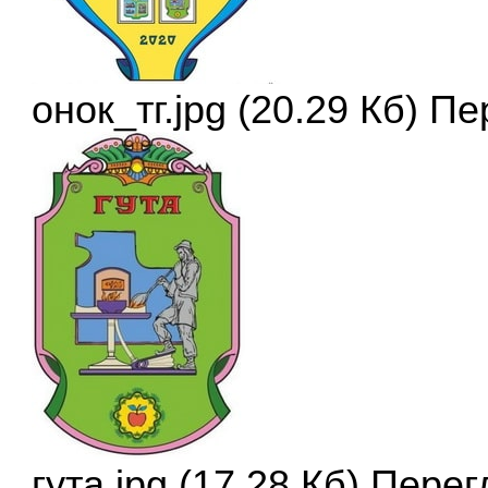
онок_тг.jpg (20.29 Кб) П
гута.jpg (17.28 Кб) Пере