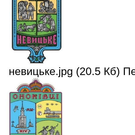
невицьке.jpg (20.5 Кб) П