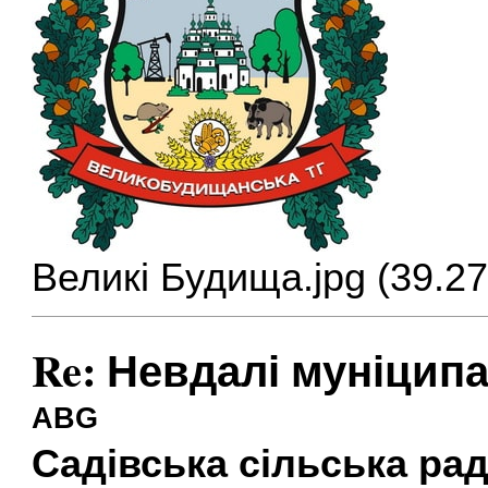
Великі Будища.jpg (39.2
Re: Невдалі муніцип
ABG
Садівська сільська ра