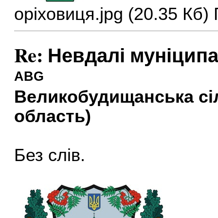
оріховиця.jpg (20.35 Кб)
Re: Невдалі муніцип
ABG
Великобудищанська сіл
область)
Без слів.