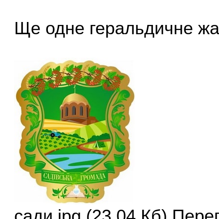
Ще одне геральдичне жах
сади.jpg (23.04 Кб) Пере