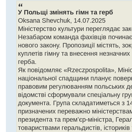
У Польщі змінять гімн та герб
Oksana Shevchuk, 14.07.2025
Міністерство культури переглядає за
Незабаром команда фахівців починає
нового закону. Пропозиції містять, зо
куплетів гімну та внесення незначних
герба.
Як повідомляє «Rzeczpospolita», Міні
національної спадщини планує повер
правовим регулюванням польських де
відомстві сформували спеціальну гру
документа. Група складатиметься з 14
призначених переважно міністерства
президента та прем’єр-міністра, Гера
товариствами геральдистів, істориків 