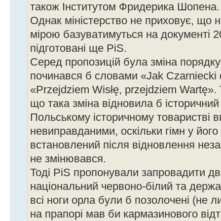
також Інститутом Фридерика Шопена.
Однак міністерство не приховує, що 
мірою базуватимуться на документі 20
підготовані ще PiS.
Серед пропозицій була зміна порядку 
починався б словами «Jak Czarniecki d
«Przejdziem Wisłę, przejdziem Wartę». 
що така зміна відновила б історичний 
Польському історичному товаристві в
невиправданими, оскільки гімн у його
встановлений після відновлення неза
не змінювався.
Тоді PiS пропонували запровадити дв
національний червоно-білий та держав
всі ноги орла були б позолочені (не ли
на прапорі мав би кармазинового відт