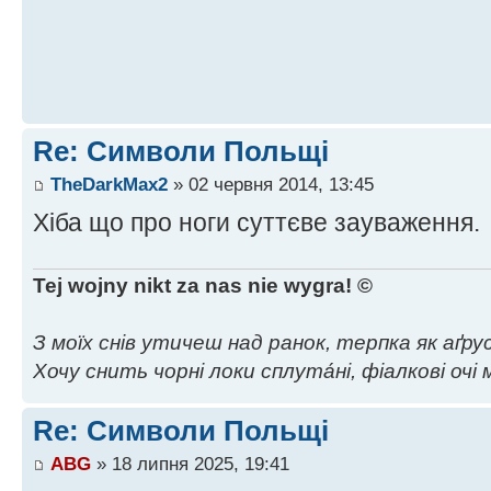
Re: Символи Польщі
TheDarkMax2
» 02 червня 2014, 13:45
Хіба що про ноги суттєве зауваження.
Tej wojny nikt za nas nie wygra! ©
З моїх снів утичеш над ранок, терпка як аґрус,
Хочу снить чорні локи сплута́ні, фіалкові очі м
Re: Символи Польщі
ABG
» 18 липня 2025, 19:41