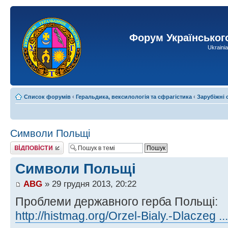
Форум Українськог
Ukraini
Список форумів
‹
Геральдика, вексилологія та сфрагістика
‹
Зарубіжні
Символи Польщі
Відповісти
Символи Польщі
ABG
» 29 грудня 2013, 20:22
Проблеми державного герба Польщі:
http://histmag.org/Orzel-Bialy.-Dlaczeg .