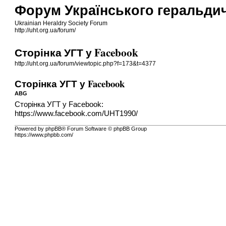
Форум Українського геральди
Ukrainian Heraldry Society Forum
http://uht.org.ua/forum/
Сторінка УГТ у Facebook
http://uht.org.ua/forum/viewtopic.php?f=173&t=4377
Сторінка УГТ у Facebook
ABG
Сторінка УГТ у Facebook:
https://www.facebook.com/UHT1990/
Powered by phpBB® Forum Software © phpBB Group
https://www.phpbb.com/