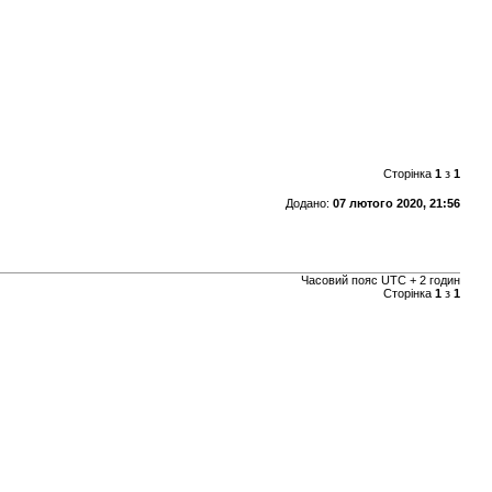
Сторінка
1
з
1
Додано:
07 лютого 2020, 21:56
Часовий пояс UTC + 2 годин
Сторінка
1
з
1