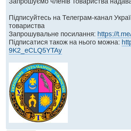
Запрошуємо членів Товариства надават
Підписуйтесь на Телеграм-канал Украї
товариства
Запрошувальне посилання:
https://t.m
Підписатися також на нього можна:
htt
9K2_eCLQ5YTAy