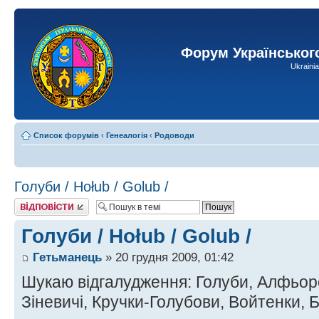
Форум Українськог
Ukraini
Список форумів
‹
Генеалогія
‹
Родоводи
Голуби / Hołub / Golub /
Відповісти
Голуби / Hołub / Golub /
Гетьманець
» 20 грудня 2009, 01:42
Шукаю відгалудження: Голуби, Алфьор
Зіневичі, Кручки-Голубови, Войтенки, 