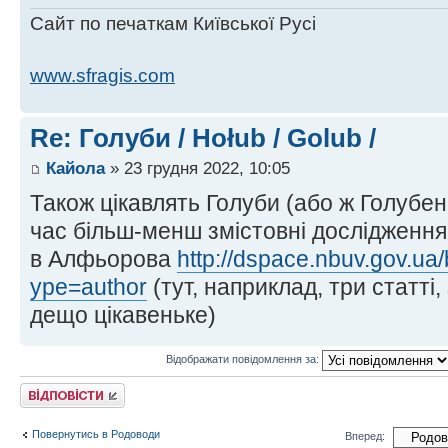
Сайт по печаткам Київської Русі
www.sfragis.com
Re: Голуби / Hołub / Golub /
Кайола
» 23 грудня 2022, 10:05
Також цікавлять Голуби (або ж Голубе
час більш-менш змістовні дослідженн
в Алфьорова
http://dspace.nbuv.gov.ua
ype=author
(тут, наприклад, три статті
дещо цікавеньке)
Відображати повідомлення за:
Відповісти
Повернутись в Родоводи
Вперед: