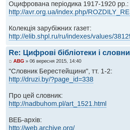
Оцифрована періодика 1917-1920 рр.:
http://avr.org.ua/index.php/ROZDILY_
Колекція зарубіжних газет:
http://elib.shpl.ru/ru/indexes/values/3812
Re: Цифрові бібліотеки і словн
ABG
» 06 вересня 2015, 14:40
"Словник Берестейщини", тт. 1-2:
http://druzi.by/?page_id=338
Про цей словник:
http://nadbuhom.pl/art_1521.html
ВЕБ-архів:
http://web.archive.org/