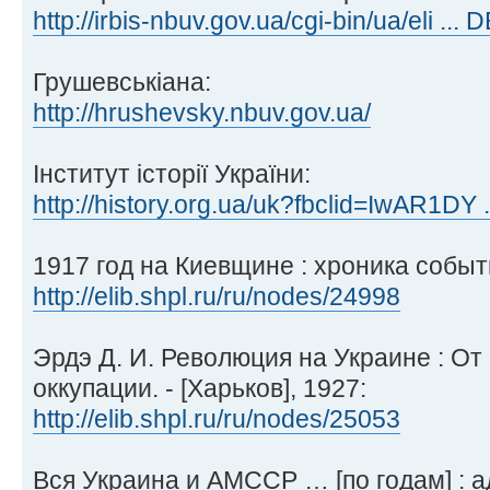
http://irbis-nbuv.gov.ua/cgi-bin/ua/eli .
Грушевськіана:
http://hrushevsky.nbuv.gov.ua/
Інститут історії України:
http://history.org.ua/uk?fbclid=IwAR1D
1917 год на Киевщине : хроника событи
http://elib.shpl.ru/ru/nodes/24998
Эрдэ Д. И. Революция на Украине : О
оккупации. - [Харьков], 1927:
http://elib.shpl.ru/ru/nodes/25053
Вся Украина и АМССР … [по годам] : 