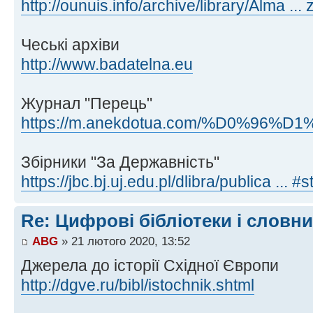
http://ounuis.info/archive/library/Alma .
Чеські архіви
http://www.badatelna.eu
Журнал "Перець"
https://m.anekdotua.com/%D0%96%D1
Збірники "За Державність"
https://jbc.bj.uj.edu.pl/dlibra/publica ... #
Re: Цифрові бібліотеки і словн
ABG
» 21 лютого 2020, 13:52
Джерела до історії Східної Європи
http://dgve.ru/bibl/istochnik.shtml