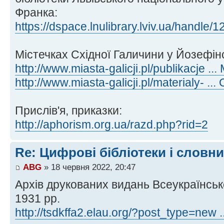
Франка:
https://dspace.lnulibrary.lviv.ua/handle
Містечках Східної Галичини у Йозефінс
http://www.miasta-galicji.pl/publikacje .
http://www.miasta-galicji.pl/materialy- 
Прислів'я, приказки:
http://aphorism.org.ua/razd.php?rid=2
Re: Цифрові бібліотеки і словн
ABG
» 18 червня 2022, 20:47
Архів друкованих видань Всеукраїнськ
1931 рр.
http://tsdkffa2.elau.org/?post_type=new 