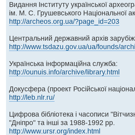
Видання Інституту української археог
ім. М. С. Грушевського Національної ак
http://archeos.org.ua/?page_id=203
Центральний державний архів зарубіжн
http://www.tsdazu.gov.ua/ua/founds/arch
Українська інформаційна служба:
http://ounuis.info/archive/library.html
Докусфера (проект Російської націонал
http://leb.nlr.ru/
Цифрова бібліотека і часописи "Вітчизна
"Дніпро" та інші за 1988-1992 рр.
http://www.ursr.org/index.html