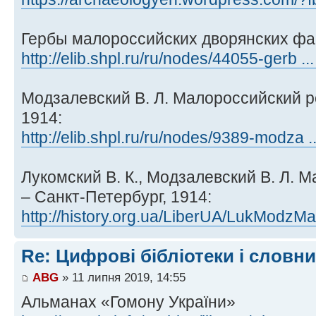
Гербы малороссийских дворянских фами
http://elib.shpl.ru/ru/nodes/44055-gerb ..
Модзалевский В. Л. Малороссийский ро
1914:
http://elib.shpl.ru/ru/nodes/9389-modza 
Лукомский В. К., Модзалевский В. Л. 
– Санкт-Петербург, 1914:
http://history.org.ua/LiberUA/LukModzMa 
Re: Цифрові бібліотеки і словн
ABG
» 11 липня 2019, 14:55
Альманах «Гомону України»