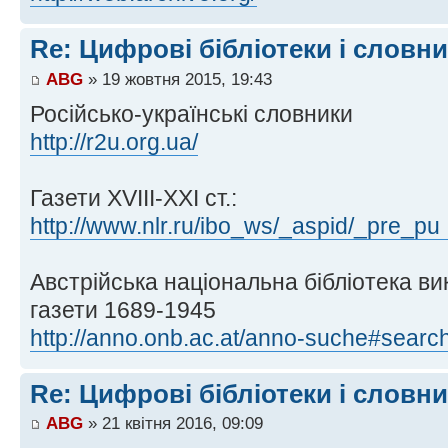
Re: Цифрові бібліотеки і словн
ABG
» 19 жовтня 2015, 19:43
Російсько-українські словники
http://r2u.org.ua/
Газети ХVIII-XXI ст.:
http://www.nlr.ru/ibo_ws/_aspid/_pre_pu 
Австрійська національна бібліотека ви
газети 1689-1945
http://anno.onb.ac.at/anno-suche#search 
Re: Цифрові бібліотеки і словн
ABG
» 21 квітня 2016, 09:09