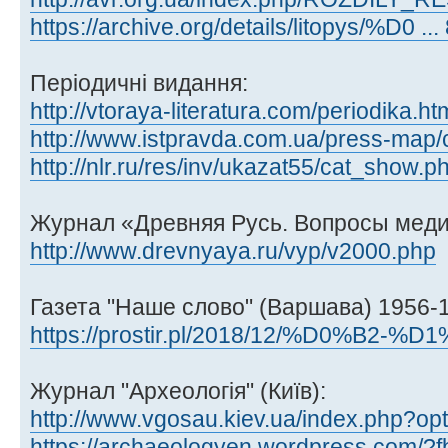
https://archive.org/details/litopys/%D0 ..
Періодичні видання:
http://vtoraya-literatura.com/periodika.ht
http://www.istpravda.com.ua/press-map/
http://nlr.ru/res/inv/ukazat55/cat_show.
Журнал «Древняя Русь. Вопросы мед
http://www.drevnyaya.ru/vyp/v2000.php
Газета "Наше слово" (Варшава) 1956-1
https://prostir.pl/2018/12/%D0%B2-%D
Журнал "Археологія" (Київ):
http://www.vgosau.kiev.ua/index.php?opt 
https://archaeologyen.wordpress.com/?fb