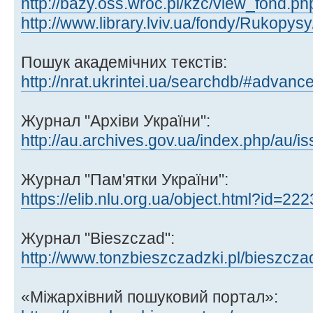
http://bazy.oss.wroc.pl/kzc/view_fond.ph
http://www.library.lviv.ua/fondy/Rukopysy
Пошук академічних текстів:
http://nrat.ukrintei.ua/searchdb/#advanc
Журнал "Архіви України":
http://au.archives.gov.ua/index.php/au/i
Журнал "Пам'ятки України":
https://elib.nlu.org.ua/object.html?id=222
Журнал "Bieszczad":
http://www.tonzbieszczadzki.pl/bieszcza
«Міжархівний пошуковий портал»: