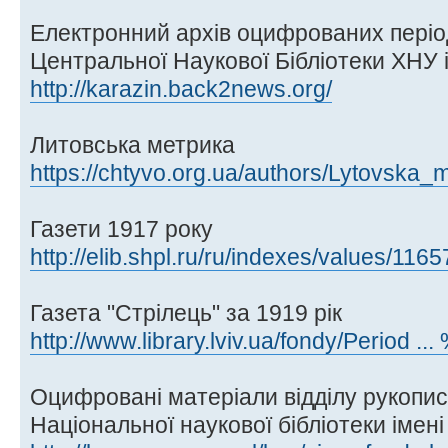
Електронний архів оцифрованих пері
Центральної Наукової Бібліотеки ХНУ і
http://karazin.back2news.org/
Литовська метрика
https://chtyvo.org.ua/authors/Lytovska_
Газети 1917 року
http://elib.shpl.ru/ru/indexes/values/11
Газета "Стрілець" за 1919 рік
http://www.library.lviv.ua/fondy/Period 
Оцифровані матеріали відділу рукописі
Національної наукової бібліотеки імен