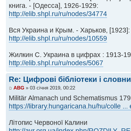
книга. - [Одесса], 1926-1929:
http://elib.shpl.ru/ru/nodes/34774
Вся Украина и Крым. - Харьков, [1923]:
http://elib.shpl.ru/ru/nodes/10559
Жилкин С. Украина в цифрах : 1913-1920
http://elib.shpl.ru/ru/nodes/5067
Re: Цифрові бібліотеки і словн
ABG
» 03 січня 2019, 00:22
Militär Almanach und Schematismus 17
https://library.hungaricana.hu/hu/colle ..
Літопис Червоної Калини
http://avr.org.ua/index.php/ROZDILY_