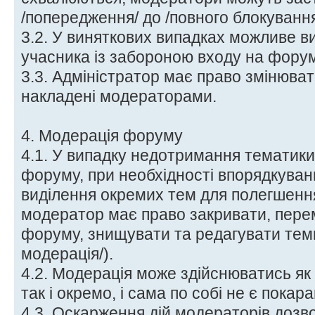
/попередження/ до /повного блокування
3.2. У виняткових випадках можливе в
учасника із забороною входу на форум
3.3. Адміністратор має право змінюват
накладені модераторами.
4. Модерація форуму
4.1. У випадку недотримання тематики
форуму, при необхідності впорядкуван
виділення окремих тем для полегшення 
модератор має право закривати, перем
форуму, знищувати та редагувати теми
модерація/).
4.2. Модерація може здійснюватись як
так і окремо, і сама по собі не є покар
4.3. Оскарження дій модераторів дозв