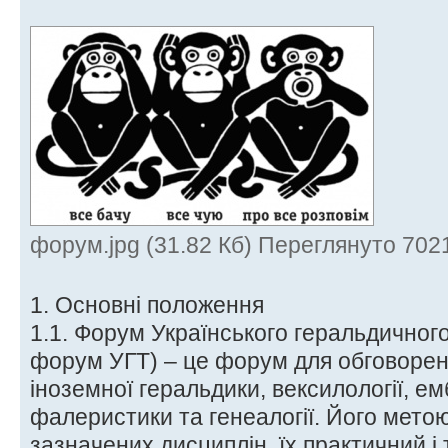
форум.jpg (31.82 Кб) Переглянуто 7021
1. Основні положення
1.1. Форум Українського геральдичного
форум УГТ) – це форум для обговорен
іноземної геральдики, вексилології, е
фалеристики та генеалогії. Його мето
зазначених дисциплін, їх практичний і