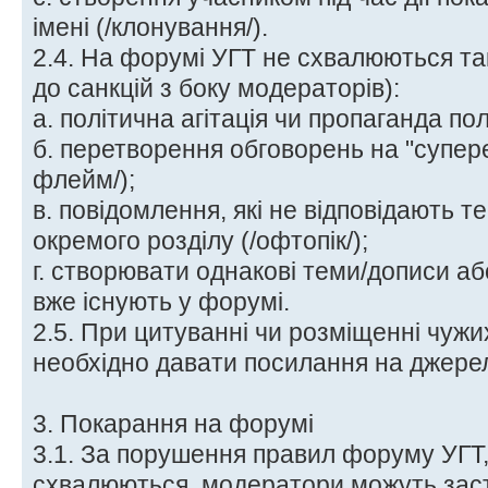
імені (/клонування/).
2.4. На форумі УГТ не схвалюються так
до санкцій з боку модераторів):
а. політична агітація чи пропаганда пол
б. перетворення обговорень на "супере
флейм/);
в. повідомлення, які не відповідають т
окремого розділу (/офтопік/);
г. створювати однакові теми/дописи аб
вже існують у форумі.
2.5. При цитуванні чи розміщенні чужих
необхідно давати посилання на джерел
3. Покарання на форумі
3.1. За порушення правил форуму УГТ, 
схвалюються, модератори можуть заст