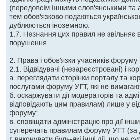
(передовсім іншими слов'янськими та 
тем обов'язково подаються українсько
дублюються іноземною.
1.7. Незнання цих правил не звільняє в
порушення.
2. Права і обов'язки учасників форуму
2.1. Відвідувачі (незареєстровані) і к
а. переглядати сторінки порталу та ко
послугами форуму УГТ, які не вимагают
б. оскаржувати дії модераторів та адмін
відповідають цим правилам) лише у від
форуму;
в. сповіщати адміністрацію про дії інших
суперечать правилам форуму УГТ (за 
г. виконувати будь-які інші дії, що не