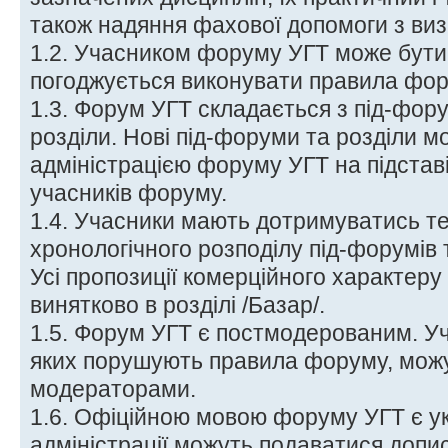
також надяння фахової допомоги з ви
1.2. Учасником форуму УГТ може бути 
погоджується виконувати правила фор
1.3. Форум УГТ складається з під-фору
розділи. Нові під-форуми та розділи м
адміністрацією форуму УГТ на підстав
учасників форуму.
1.4. Учасники мають дотримуватись т
хронологічного розподілу під-форумів т
Усі пропозиції комерційного характер
винятково в розділі /Базар/.
1.5. Форум УГТ є постмодерованим. У
яких порушують правила форуму, можу
модераторами.
1.6. Офіційною мовою форуму УГТ є ук
адміністрації можуть подаватися доп