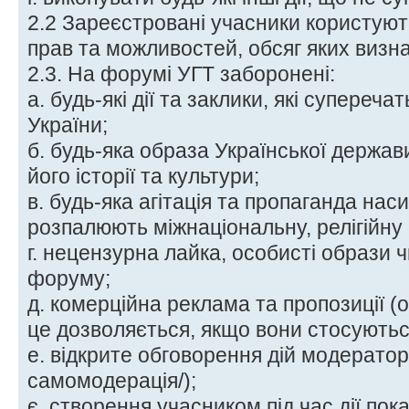
2.2 Зареєстровані учасники користую
прав та можливостей, обсяг яких визн
2.3. На форумі УГТ заборонені:
а. будь-які дії та заклики, які супере
України;
б. будь-яка образа Української держави
його історії та культури;
в. будь-яка агітація та пропаганда наси
розпалюють міжнаціональну, релігійну
г. нецензурна лайка, особисті образи 
форуму;
д. комерційна реклама та пропозиції (о
це дозволяється, якщо вони стосують
е. відкрите обговорення дій модераторі
самомодерація/);
є. створення учасником під час дії по