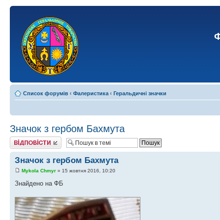
Ф
Список форумів
‹
Фалеристика
‹
Геральдичні значки
Значок з гербом Бахмута
Відповісти
Значок з гербом Бахмута
Mykola Chmyr
» 15 жовтня 2016, 10:20
Знайдено на ФБ