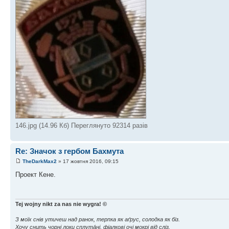
146.jpg (14.96 Кб) Переглянуто 92314 разів
Re: Значок з гербом Бахмута
TheDarkMax2
» 17 жовтня 2016, 09:15
Проект Кене.
Tej wojny nikt za nas nie wygra! ©
З моїх снів утичеш над ранок, терпка як аґрус, солодка як біз.
Хочу снить чорні локи сплута́ні, фіалкові очі мокрі від сліз.