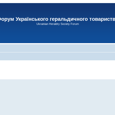
орум Українського геральдичного товарист
Ukrainian Heraldry Society Forum