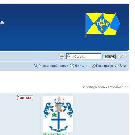
ва
Розширений пошук
Допомога
Реєстрація
Вхід
2 повідомлень • Сторінка
1
з
1
Mykola Chmyr