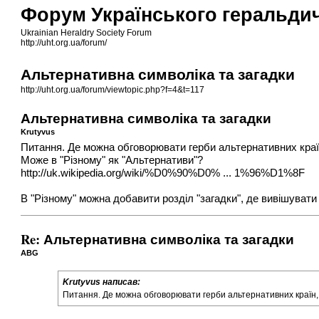
Форум Українського геральди
Ukrainian Heraldry Society Forum
http://uht.org.ua/forum/
Альтернативна символіка та загадки
http://uht.org.ua/forum/viewtopic.php?f=4&t=117
Альтернативна символіка та загадки
Krutyvus
Питання. Де можна обговорювати герби альтернативних країн
Може в "Різному" як "Альтернативи"?
http://uk.wikipedia.org/wiki/%D0%90%D0% ... 1%96%D1%8F
В "Різному" можна добавити розділ "загадки", де вивішувати
Re: Альтернативна символіка та загадки
ABG
Krutyvus написав:
Питання. Де можна обговорювати герби альтернативних країн, я