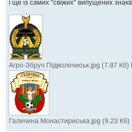
і ще із самих "свіжих" випущених знак
Агро-Збруч Підволочиськ.jpg (7.87 Кб)
Галичина Монастириська.jpg (9.23 Кб)