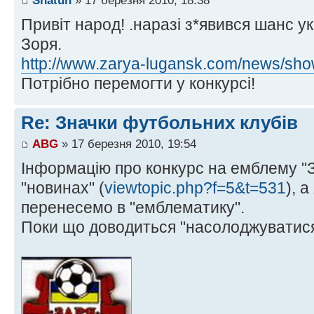
Shatun
» 17 березня 2010, 18:38
Привіт народ! .наразі з*явився шанс у
Зоря.
http://www.zarya-lugansk.com/news/sh
Потрібно перемогти у конкурсі!
Re: Значки футбольних клубів
ABG
» 17 березня 2010, 19:54
Інформацію про конкурс на емблему "З
"новинах" (
viewtopic.php?f=5&t=531
), 
перенесемо в "емблематику".
Поки що доводиться "насолоджуватися