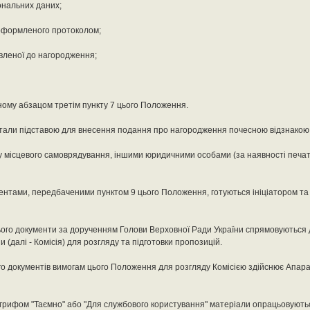
ональних даних;
 оформленого протоколом;
авленої до нагородження;
еному абзацом третім пункту 7 цього Положення.
 стали підставою для внесення подання про нагородження почесною відзнакою
у місцевого самоврядування, іншими юридичними особами (за наявності печат
ентами, передбаченими пунктом 9 цього Положення, готуються ініціатором т
ого документи за дорученням Голови Верховної Ради України спрямовуються д
далі - Комісія) для розгляду та підготовки пропозицій.
ого документів вимогам цього Положення для розгляду Комісією здійснює Апар
 грифом "Таємно" або "Для службового користування" матеріали опрацьовують