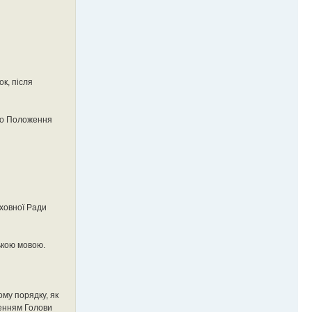
к, після
ого Положення
рховної Ради
ькою мовою.
ому порядку, як
шенням Голови