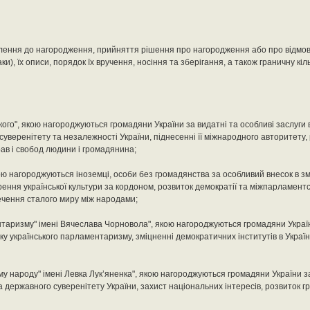
лення до нагородження, прийняття рішення про нагородження або про відмов
и), їх описи, порядок їх вручення, носіння та зберігання, а також граничну кіль
ого", якою нагороджуються громадяни України за видатні та особливі заслуги 
суверенітету та незалежності України, піднесенні її міжнародного авторитету,
рав і свобод людини і громадянина;
кою нагороджуються іноземці, особи без громадянства за особливий внесок в з
рення української культури за кордоном, розвиток демократії та міжпарламент
печення сталого миру між народами;
нтаризму" імені Вячеслава Чорновола", якою нагороджуються громадяни Україн
ку українського парламентаризму, зміцненні демократичних інститутів в Україн
ому народу" імені Левка Лук’яненка", якою нагороджуються громадяни України 
а державного суверенітету України, захист національних інтересів, розвиток 