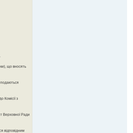
.
ки), що вносять
а подаються
о Комісії з
ат Верховної Ради
ся відповідним