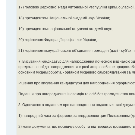
17) головою Верховної Ради Автономної Республіки Крим, обласної, К
18) президентом Національної академії наук України;
19) президентом національної галузевої академії наук;
20) керівником Федерації профспілок України;
21) керівником всеукраїнського об’єднання громадян (далі - суб’єкт
7. Висування кандидатур для нагородження почесною відзнакою зді
представленої до нагородження, а в разі якщо особа не працює або
основним місцем роботи, - органом місцевого самоврядування за мі
Рішення про висування кандидатури для нагородження оформлюєт
Подання про нагородження іноземців та осіб без громадянства пог
8. Одночасно з поданням про нагородження подаються такі докуме
1) нагородний лист за формою, затвердженою цим Положенням (до
2) копія документа, що посвідчує особу та підтверджує громадянство