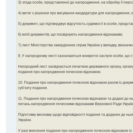
3) згода особи, представленої до нагородження, на обробку її перс
4) витяг з рішення про висування кандидатури для нагородження,
5) документ, що підтверджує відсутність судимості в особи, предст
6) копії документів, що посвідчують нагородження відзнаками;
7) лист Міністерства закордонних справ України у випадку, визнач
9. У нагородному листі зазначаються конкретні заслуги особи, що
Нагородний лист засвідчується печаткою державного органу, орган
подання про нагородження почесною відзнакою.
10. Подання про нагородження почесною відзнакою разом із докум
суб’єкту подання.
11. Подання про нагородження почесною відзнакою та додані до нь
питань нагородження почесними відзнаками Верховної Ради України (
Підготовку висновку щодо відповідності подання та доданих до нь
України.
У разі внесення подання про нагородження почесною відзнакою із