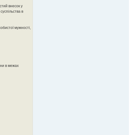
стий внесок у
 суспільства в
собистої мужності,
їни в межах