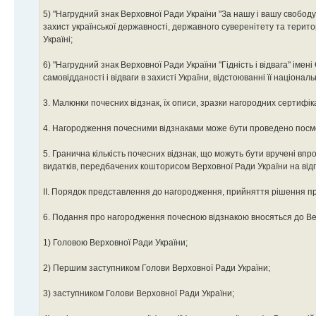
5) "Нагрудний знак Верховної Ради України "За нашу і вашу свобод
захист української державності, державного суверенітету та територі
Україні;
6) "Нагрудний знак Верховної Ради України "Гідність і відвага" ім
самовідданості і відваги в захисті України, відстоюванні її націонал
3. Малюнки почесних відзнак, їх описи, зразки нагородних сертифі
4. Нагородження почесними відзнаками може бути проведено посм
5. Гранична кількість почесних відзнак, що можуть бути вручені в
видатків, передбачених кошторисом Верховної Ради України на відп
II. Порядок представлення до нагородження, прийняття рішення п
6. Подання про нагородження почесною відзнакою вносяться до Ве
1) Головою Верховної Ради України;
2) Першим заступником Голови Верховної Ради України;
3) заступником Голови Верховної Ради України;