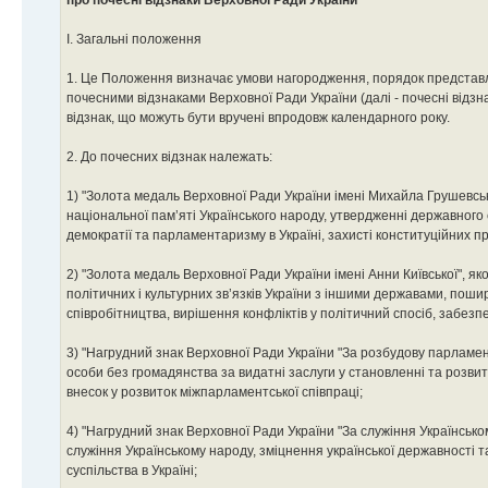
I. Загальні положення
1. Це Положення визначає умови нагородження, порядок представ
почесними відзнаками Верховної Ради України (далі - почесні відзнак
відзнак, що можуть бути вручені впродовж календарного року.
2. До почесних відзнак належать:
1) "Золота медаль Верховної Ради України імені Михайла Грушевськ
національної пам’яті Українського народу, утвердженні державного 
демократії та парламентаризму в Україні, захисті конституційних п
2) "Золота медаль Верховної Ради України імені Анни Київської", я
політичних і культурних зв’язків України з іншими державами, поши
співробітництва, вирішення конфліктів у політичний спосіб, забез
3) "Нагрудний знак Верховної Ради України "За розбудову парламе
особи без громадянства за видатні заслуги у становленні та розвит
внесок у розвиток міжпарламентської співпраці;
4) "Нагрудний знак Верховної Ради України "За служіння Українськ
служіння Українському народу, зміцнення української державності т
суспільства в Україні;