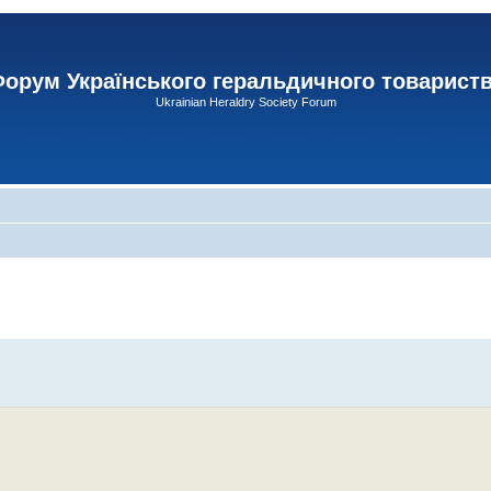
орум Українського геральдичного товарист
Ukrainian Heraldry Society Forum