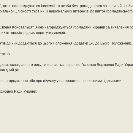
у", якою нагороджуються іноземці та особи без громадянства за значний особи
альної цілісності України, її національних інтересів, розвиток громадянського
ені Євгена Коновальця", якою нагороджуються громадяни України за виявлення о
ьних інтересів, під час порятунку людей.
катів до них додаються до цього Положення (додатки 1-6 до цього Положення).
ертно.
продовж календарного року, визначається щорічно Головою Верховної Ради Укра
овідний рік.
ро нагородження або про відмову у нагородженні почесними відзнаками
рховної Ради України: