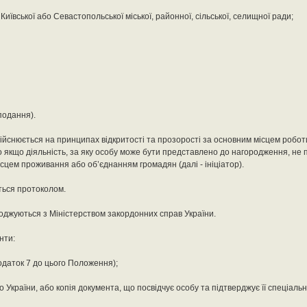
иївської або Севастопольської міської, районної, сільської, селищної ради;
 подання).
йснюється на принципах відкритості та прозорості за основним місцем робот
 якщо діяльність, за яку особу може бути представлено до нагородження, не 
сцем проживання або об’єднанням громадян (далі - ініціатор).
ься протоколом.
оджуються з Міністерством закордонних справ України.
нти:
даток 7 до цього Положення);
 України, або копія документа, що посвідчує особу та підтверджує її спеціальн