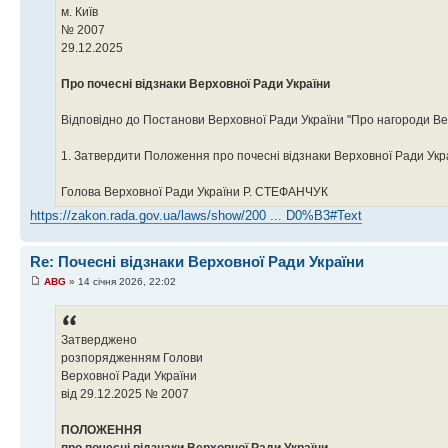
м. Київ
№ 2007
29.12.2025
Про почесні відзнаки Верховної Ради України
Відповідно до Постанови Верховної Ради України "Про нагороди Вер
1. Затвердити Положення про почесні відзнаки Верховної Ради Укра
Голова Верховної Ради України Р. СТЕФАНЧУК
https://zakon.rada.gov.ua/laws/show/200 ... D0%B3#Text
Re: Почесні відзнаки Верховної Ради України
ABG
» 14 січня 2026, 22:02
Затверджено
розпорядженням Голови
Верховної Ради України
від 29.12.2025 № 2007
ПОЛОЖЕННЯ
про почесні відзнаки Верховної Ради України