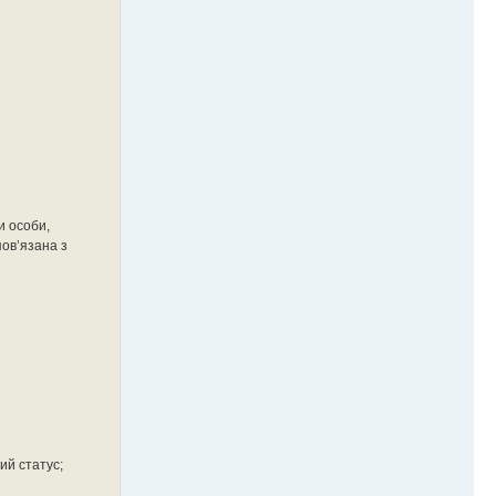
и особи,
пов’язана з
ий статус;