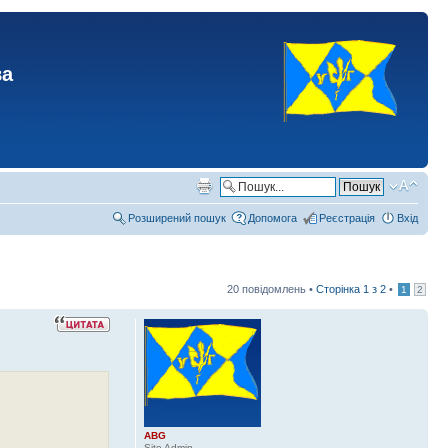
ва
Розширений пошук
Допомога
Реєстрація
Вхід
20 повідомлень •
Сторінка
1
з
2
•
1
2
ABG
Site Admin