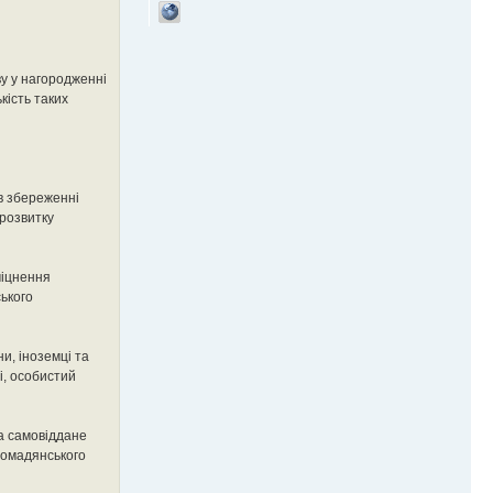
у у нагородженні
кість таких
в збереженні
 розвитку
міцнення
ського
и, іноземці та
і, особистий
за самовіддане
громадянського