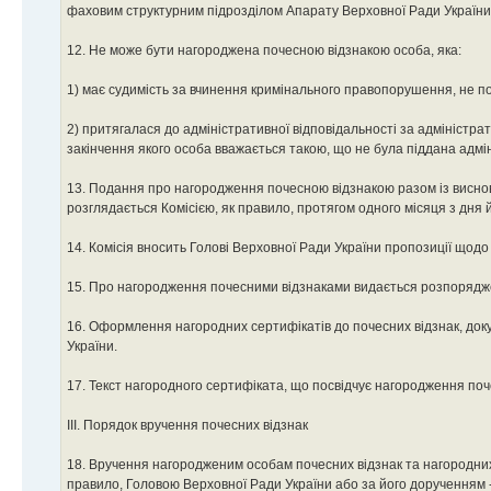
фаховим структурним підрозділом Апарату Верховної Ради України 
12. Не може бути нагороджена почесною відзнакою особа, яка:
1) має судимість за вчинення кримінального правопорушення, не п
2) притягалася до адміністративної відповідальності за адміністра
закінчення якого особа вважається такою, що не була піддана адмі
13. Подання про нагородження почесною відзнакою разом із висно
розглядається Комісією, як правило, протягом одного місяця з дня 
14. Комісія вносить Голові Верховної Ради України пропозиції що
15. Про нагородження почесними відзнаками видається розпорядже
16. Оформлення нагородних сертифікатів до почесних відзнак, доку
України.
17. Текст нагородного сертифіката, що посвідчує нагородження по
III. Порядок вручення почесних відзнак
18. Вручення нагородженим особам почесних відзнак та нагородних 
правило, Головою Верховної Ради України або за його дорученням