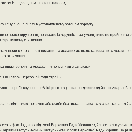
разом із підрозділом з питань нагород.
огашену або не зняту в установленому законом порядку;
тивне правопорушення, пов'язане із корупцією, за умови, якщо не пройшов стро
ністративному стягненню.
вком щодо відповідності подання та доданих до нього матеріалів вимогам ць
його отримання.
до кандидатур для нагородження почесними відзнаками.
ння Голови Верховної Ради України.
ментів про їх вручення, облік і реєстрацію нагороджених здійснює Апарат Ве
чесною відзнакою іноземця або особи без громадянства, викладається англійс
сертифікатів до них від імені Верховної Ради України здійснюється в урочист
 - Першим заступником чи заступником Голови Верховної Ради України. За рі