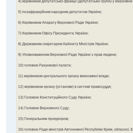
4) керівником депутатської фракції (депутатської групи) у Верховній
5) позафракційним народним депутатом України;
6) Керівником Апарату Верховної Ради України;
7) Керівником Офісу Президента України;
8) Державним секретарем Кабінету Міністрів України;
9) Уповноваженим Верховної Ради України з прав людини;
10) головою Рахункової палати;
11) керівником центрального органу виконавчої влади;
12) керівником органу (установи) в системі правосуддя;
13) Головою Конституційного Суду України;
14) Головою Верховного Суду;
15) Генеральним прокурором;
16) головою Ради міністрів Автономної Республіки Крим, обласної, К