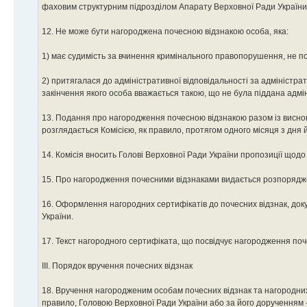
фаховим структурним підрозділом Апарату Верховної Ради України 
12. Не може бути нагороджена почесною відзнакою особа, яка:
1) має судимість за вчинення кримінального правопорушення, не п
2) притягалася до адміністративної відповідальності за адміністра
закінчення якого особа вважається такою, що не була піддана адмі
13. Подання про нагородження почесною відзнакою разом із висно
розглядається Комісією, як правило, протягом одного місяця з дня 
14. Комісія вносить Голові Верховної Ради України пропозиції що
15. Про нагородження почесними відзнаками видається розпорядже
16. Оформлення нагородних сертифікатів до почесних відзнак, доку
України.
17. Текст нагородного сертифіката, що посвідчує нагородження по
III. Порядок вручення почесних відзнак
18. Вручення нагородженим особам почесних відзнак та нагородних 
правило, Головою Верховної Ради України або за його дорученням