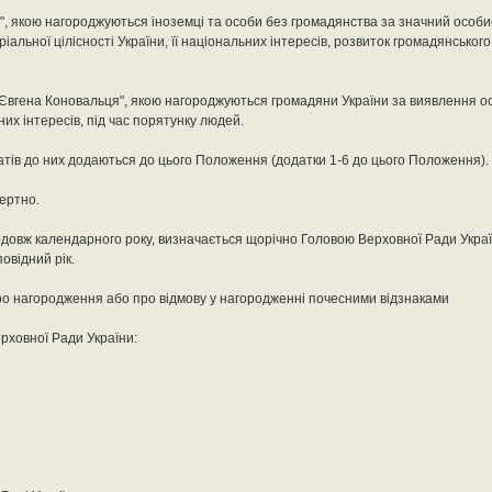
у", якою нагороджуються іноземці та особи без громадянства за значний особи
альної цілісності України, її національних інтересів, розвиток громадянського
ені Євгена Коновальця", якою нагороджуються громадяни України за виявлення о
ьних інтересів, під час порятунку людей.
катів до них додаються до цього Положення (додатки 1-6 до цього Положення).
ертно.
продовж календарного року, визначається щорічно Головою Верховної Ради Укра
овідний рік.
ро нагородження або про відмову у нагородженні почесними відзнаками
рховної Ради України: