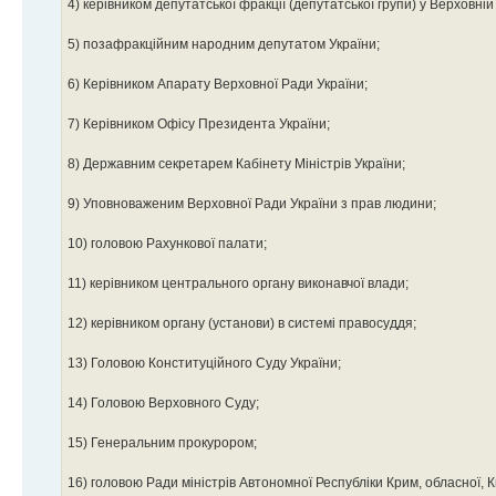
4) керівником депутатської фракції (депутатської групи) у Верховній
5) позафракційним народним депутатом України;
6) Керівником Апарату Верховної Ради України;
7) Керівником Офісу Президента України;
8) Державним секретарем Кабінету Міністрів України;
9) Уповноваженим Верховної Ради України з прав людини;
10) головою Рахункової палати;
11) керівником центрального органу виконавчої влади;
12) керівником органу (установи) в системі правосуддя;
13) Головою Конституційного Суду України;
14) Головою Верховного Суду;
15) Генеральним прокурором;
16) головою Ради міністрів Автономної Республіки Крим, обласної, К