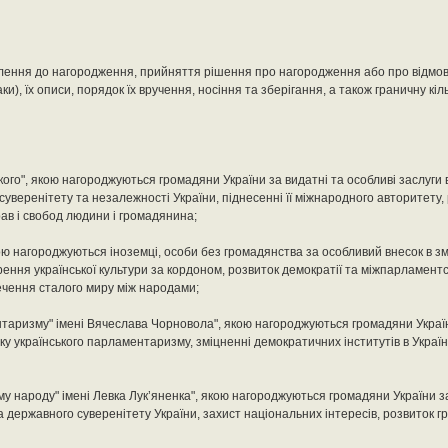
лення до нагородження, прийняття рішення про нагородження або про відмов
и), їх описи, порядок їх вручення, носіння та зберігання, а також граничну кіль
ого", якою нагороджуються громадяни України за видатні та особливі заслуги 
суверенітету та незалежності України, піднесенні її міжнародного авторитету,
рав і свобод людини і громадянина;
кою нагороджуються іноземці, особи без громадянства за особливий внесок в з
рення української культури за кордоном, розвиток демократії та міжпарламент
печення сталого миру між народами;
нтаризму" імені Вячеслава Чорновола", якою нагороджуються громадяни Україн
ку українського парламентаризму, зміцненні демократичних інститутів в Україн
ому народу" імені Левка Лук’яненка", якою нагороджуються громадяни України 
а державного суверенітету України, захист національних інтересів, розвиток 