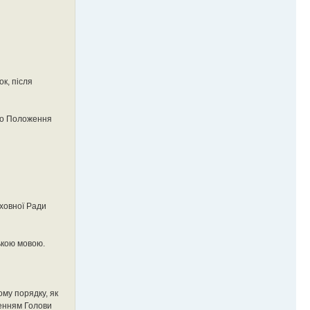
к, після
ого Положення
рховної Ради
ькою мовою.
ому порядку, як
шенням Голови