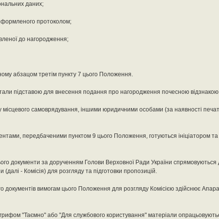
ональних даних;
 оформленого протоколом;
авленої до нагородження;
еному абзацом третім пункту 7 цього Положення.
 стали підставою для внесення подання про нагородження почесною відзнакою
у місцевого самоврядування, іншими юридичними особами (за наявності печат
ентами, передбаченими пунктом 9 цього Положення, готуються ініціатором т
ого документи за дорученням Голови Верховної Ради України спрямовуються д
далі - Комісія) для розгляду та підготовки пропозицій.
ого документів вимогам цього Положення для розгляду Комісією здійснює Апар
 грифом "Таємно" або "Для службового користування" матеріали опрацьовують