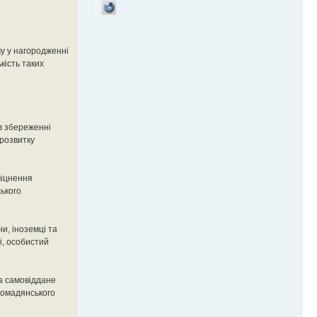
у у нагородженні
кість таких
в збереженні
 розвитку
міцнення
ського
и, іноземці та
і, особистий
за самовіддане
громадянського