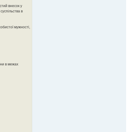
стий внесок у
 суспільства в
собистої мужності,
їни в межах