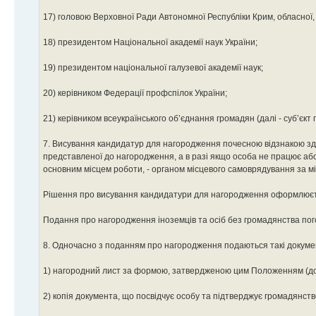
17) головою Верховної Ради Автономної Республіки Крим, обласної, К
18) президентом Національної академії наук України;
19) президентом національної галузевої академії наук;
20) керівником Федерації профспілок України;
21) керівником всеукраїнського об’єднання громадян (далі - суб’єкт
7. Висування кандидатур для нагородження почесною відзнакою зді
представленої до нагородження, а в разі якщо особа не працює або
основним місцем роботи, - органом місцевого самоврядування за мі
Рішення про висування кандидатури для нагородження оформлюєт
Подання про нагородження іноземців та осіб без громадянства пог
8. Одночасно з поданням про нагородження подаються такі докуме
1) нагородний лист за формою, затвердженою цим Положенням (до
2) копія документа, що посвідчує особу та підтверджує громадянство