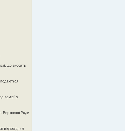
.
ки), що вносять
а подаються
о Комісії з
ат Верховної Ради
ся відповідним