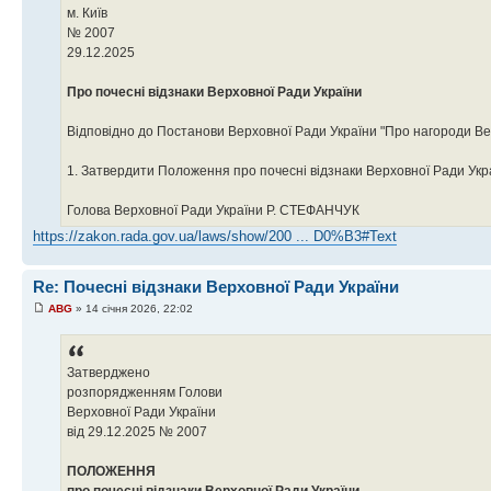
м. Київ
№ 2007
29.12.2025
Про почесні відзнаки Верховної Ради України
Відповідно до Постанови Верховної Ради України "Про нагороди Вер
1. Затвердити Положення про почесні відзнаки Верховної Ради Укра
Голова Верховної Ради України Р. СТЕФАНЧУК
https://zakon.rada.gov.ua/laws/show/200 ... D0%B3#Text
Re: Почесні відзнаки Верховної Ради України
ABG
» 14 січня 2026, 22:02
Затверджено
розпорядженням Голови
Верховної Ради України
від 29.12.2025 № 2007
ПОЛОЖЕННЯ
про почесні відзнаки Верховної Ради України