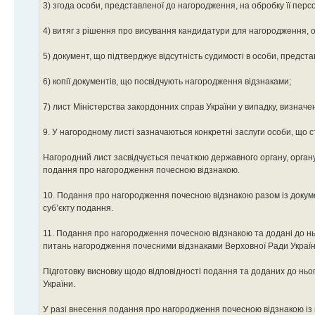
3) згода особи, представленої до нагородження, на обробку її перс
4) витяг з рішення про висування кандидатури для нагородження,
5) документ, що підтверджує відсутність судимості в особи, предст
6) копії документів, що посвідчують нагородження відзнаками;
7) лист Міністерства закордонних справ України у випадку, визнач
9. У нагородному листі зазначаються конкретні заслуги особи, що
Нагородний лист засвідчується печаткою державного органу, орган
подання про нагородження почесною відзнакою.
10. Подання про нагородження почесною відзнакою разом із докум
суб’єкту подання.
11. Подання про нагородження почесною відзнакою та додані до нь
питань нагородження почесними відзнаками Верховної Ради України (
Підготовку висновку щодо відповідності подання та доданих до нь
України.
У разі внесення подання про нагородження почесною відзнакою із