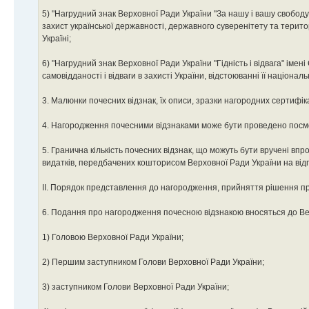
5) "Нагрудний знак Верховної Ради України "За нашу і вашу свобод
захист української державності, державного суверенітету та територі
Україні;
6) "Нагрудний знак Верховної Ради України "Гідність і відвага" ім
самовідданості і відваги в захисті України, відстоюванні її націонал
3. Малюнки почесних відзнак, їх описи, зразки нагородних сертифі
4. Нагородження почесними відзнаками може бути проведено посм
5. Гранична кількість почесних відзнак, що можуть бути вручені в
видатків, передбачених кошторисом Верховної Ради України на відп
II. Порядок представлення до нагородження, прийняття рішення п
6. Подання про нагородження почесною відзнакою вносяться до Ве
1) Головою Верховної Ради України;
2) Першим заступником Голови Верховної Ради України;
3) заступником Голови Верховної Ради України;