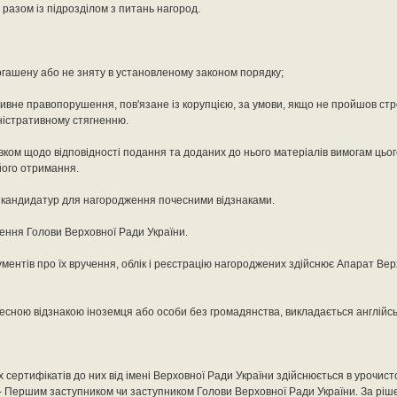
разом із підрозділом з питань нагород.
огашену або не зняту в установленому законом порядку;
тивне правопорушення, пов'язане із корупцією, за умови, якщо не пройшов стро
ністративному стягненню.
вком щодо відповідності подання та доданих до нього матеріалів вимогам ць
його отримання.
до кандидатур для нагородження почесними відзнаками.
ння Голови Верховної Ради України.
ментів про їх вручення, облік і реєстрацію нагороджених здійснює Апарат Ве
чесною відзнакою іноземця або особи без громадянства, викладається англійс
сертифікатів до них від імені Верховної Ради України здійснюється в урочист
 - Першим заступником чи заступником Голови Верховної Ради України. За рі