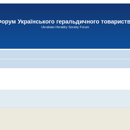
орум Українського геральдичного товарист
Ukrainian Heraldry Society Forum