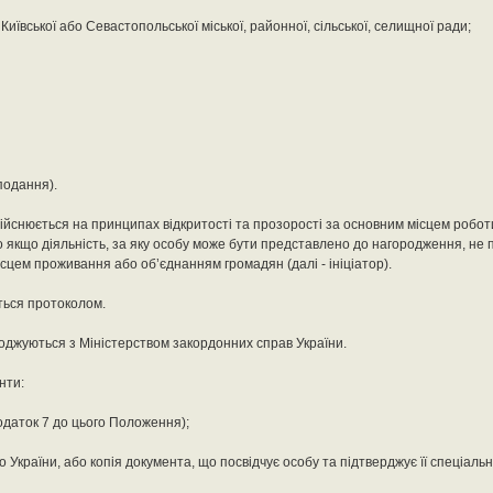
иївської або Севастопольської міської, районної, сільської, селищної ради;
 подання).
йснюється на принципах відкритості та прозорості за основним місцем робот
 якщо діяльність, за яку особу може бути представлено до нагородження, не 
сцем проживання або об’єднанням громадян (далі - ініціатор).
ься протоколом.
оджуються з Міністерством закордонних справ України.
нти:
даток 7 до цього Положення);
 України, або копія документа, що посвідчує особу та підтверджує її спеціальн