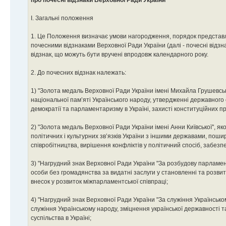
I. Загальні положення
1. Це Положення визначає умови нагородження, порядок представ
почесними відзнаками Верховної Ради України (далі - почесні відзнак
відзнак, що можуть бути вручені впродовж календарного року.
2. До почесних відзнак належать:
1) "Золота медаль Верховної Ради України імені Михайла Грушевськ
національної пам’яті Українського народу, утвердженні державного 
демократії та парламентаризму в Україні, захисті конституційних п
2) "Золота медаль Верховної Ради України імені Анни Київської", я
політичних і культурних зв’язків України з іншими державами, поши
співробітництва, вирішення конфліктів у політичний спосіб, забез
3) "Нагрудний знак Верховної Ради України "За розбудову парламе
особи без громадянства за видатні заслуги у становленні та розвит
внесок у розвиток міжпарламентської співпраці;
4) "Нагрудний знак Верховної Ради України "За служіння Українськ
служіння Українському народу, зміцнення української державності т
суспільства в Україні;