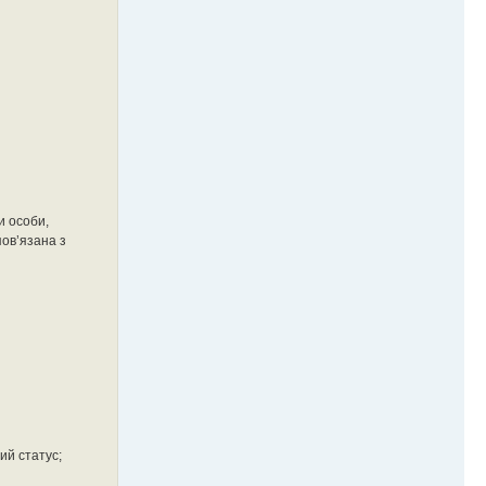
и особи,
пов’язана з
ий статус;