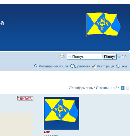
ва
Розширений пошук
Допомога
Реєстрація
Вхід
20 повідомлень •
Сторінка
1
з
2
•
1
2
ABG
Site Admin