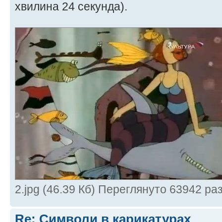
хвилина 24 секунда).
2.jpg (46.39 Кб) Переглянуто 63942 раз
Re: Символи в карикатурах