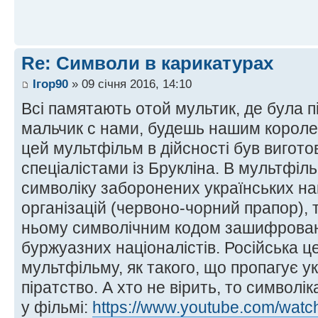
Re: Символи в карикатурах
Ігор90
» 09 січня 2016, 14:10
Всі памятають отой мультик, де була п
мальчик с нами, будешь нашим короле
цей мультфільм в дійсності був виго
спеціалістами із Брукліна. В мультфіл
символіку заборонених українських на
організацій (червоно-чорний прапор), т
ньому символічним кодом зашифровано
буржуазних націоналістів. Російська 
мультфільму, як такого, що пропагує у
піратство. А хто не вірить, то символ
у фільмі:
https://www.youtube.com/wa