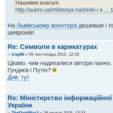
Нашивки взагалі.
http://aukro.ua/militariya-nashivki-i-s
На
Львівському воєнторзі
дешевше і те
шевронів!
Re: Символи в карикатурах
Ігор90
» 05 листопада 2015, 12:33
Цікаво, чим надихалися автори панно, 
Гундяєв і Путін?
Див. тут
Re: Міністерство інформаційної
України
TheDarkMax2
» 28 грудня 2015, 13:33