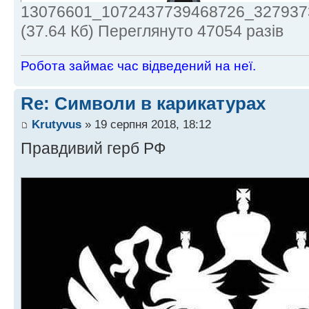
13076601_1072437739468726_327937
(37.64 Кб) Переглянуто 47054 разів
Робота займає час відведений на неї.
Re: Символи в карикатурах
Krutyvus
» 19 серпня 2018, 18:12
Правдивий герб РФ