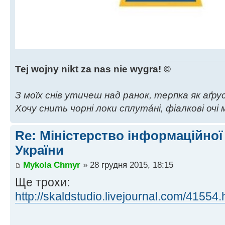
Tej wojny nikt za nas nie wygra! ©
З моїх снів утичеш над ранок, терпка як аґрус,
Хочу снить чорні локи сплута́ні, фіалкові очі м
Re: Міністерство інформаційної
України
Mykola Chmyr
» 28 грудня 2015, 18:15
Ще трохи:
http://skaldstudio.livejournal.com/41554.