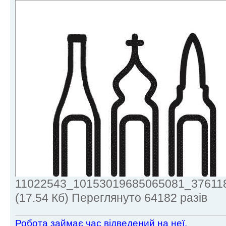
11022543_10153019685065081_376118
(17.54 Кб) Переглянуто 64182 разів
Робота займає час відведений на неї.