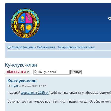
Ф
Список форумів
‹
Емблематика
‹
Товарні знаки та різні лого
Ку-клукс-клан
Відповісти
Ку-клукс-клан
Ігор90
» 05 січня 2017, 20:12
Чудовий
довідник з 1925 р.
(пдф) по прапорам та уніформам відомої
Вважаю, що там чудове все - і вигляд, і назви посад. Особисто мен