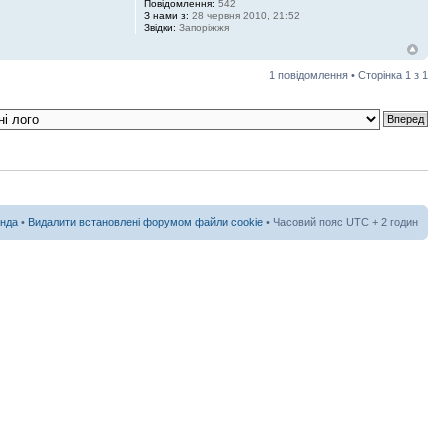
Повідомлення:
542
З нами з:
28 червня 2010, 21:52
Звідки:
Запоріжжя
1 повідомлення • Сторінка
1
з
1
нда
•
Видалити встановлені форумом файли cookie
• Часовий пояс UTC + 2 годин