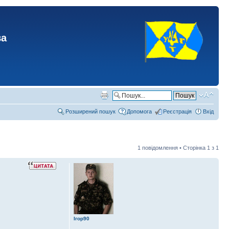
ва
Розширений пошук
Допомога
Реєстрація
Вхід
1 повідомлення • Сторінка
1
з
1
Ігор90