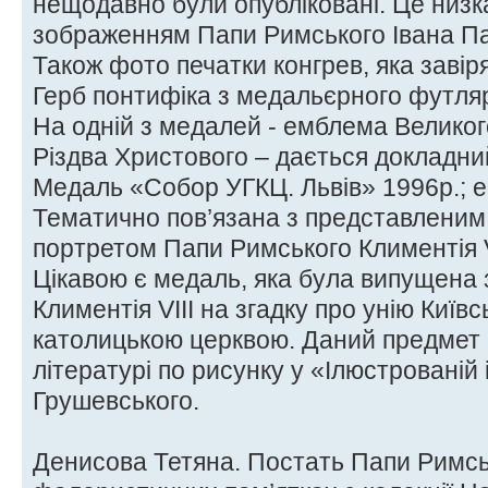
нещодавно були опубліковані. Це низка
зображенням Папи Римського Івана Пав
Також фото печатки конгрев, яка завір
Герб понтифіка з медальєрного футляр
На одній з медалей - емблема Великог
Різдва Христового – дається докладни
Медаль «Собор УГКЦ. Львів» 1996р.; 
Тематично пов’язана з представленим
портретом Папи Римського Климентія VI
Цікавою є медаль, яка була випущена
Климентія VIII на згадку про унію Київс
католицькою церквою. Даний предмет 
літературі по рисунку у «Ілюстрованій 
Грушевського.
Денисова Тетяна. Постать Папи Римськ