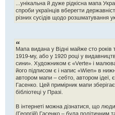
...унікальна й дуже рідкісна мапа Укра
спроби українців вберегти державніст
різних сусідів щодо розшматування у
Мапа видана у Відні майже сто років 
1919-му, або у 1920 році у видавницт
сини». Художником є «Verte» і малював 
його підписом є і напис «Wien» в ниж
автором мапи – себто, автором ідеї, є,
Гасенко. Цей примірник мапи зберігає
бібліотеці у Празі.
В інтернеті можна дізнатися, що люди
(Георгій) Гасенко – була політичним 