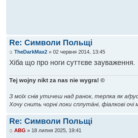
Re: Символи Польщі
TheDarkMax2
» 02 червня 2014, 13:45
Хіба що про ноги суттєве зауваження.
Tej wojny nikt za nas nie wygra! ©
З моїх снів утичеш над ранок, терпка як аґрус,
Хочу снить чорні локи сплута́ні, фіалкові очі м
Re: Символи Польщі
ABG
» 18 липня 2025, 19:41