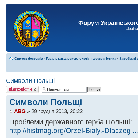
Форум Українськог
Ukraini
Список форумів
‹
Геральдика, вексилологія та сфрагістика
‹
Зарубіжні
Символи Польщі
Відповісти
Символи Польщі
ABG
» 29 грудня 2013, 20:22
Проблеми державного герба Польщі:
http://histmag.org/Orzel-Bialy.-Dlaczeg .