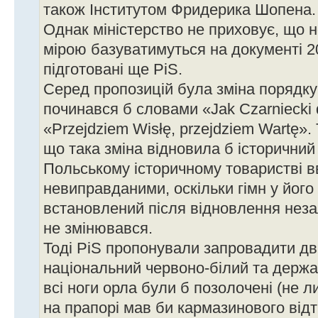
також Інститутом Фридерика Шопена.
Однак міністерство не приховує, що 
мірою базуватимуться на документі 20
підготовані ще PiS.
Серед пропозицій була зміна порядку 
починався б словами «Jak Czarniecki d
«Przejdziem Wisłę, przejdziem Wartę». 
що така зміна відновила б історичний 
Польському історичному товаристві в
невиправданими, оскільки гімн у його
встановлений після відновлення неза
не змінювався.
Тоді PiS пропонували запровадити дв
національний червоно-білий та держав
всі ноги орла були б позолочені (не ли
на прапорі мав би кармазинового відт