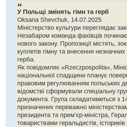
У Польщі змінять гімн та герб
Oksana Shevchuk, 14.07.2025
Міністерство культури переглядає за
Незабаром команда фахівців починає
нового закону. Пропозиції містять, зо
куплетів гімну та внесення незначних
герба.
Як повідомляє «Rzeczpospolita», Міні
національної спадщини планує повер
правовим регулюванням польських де
відомстві сформували спеціальну гру
документа. Група складатиметься з 14
призначених переважно міністерства
президента та прем’єр-міністра, Гера
товариствами геральдистів, істориків 