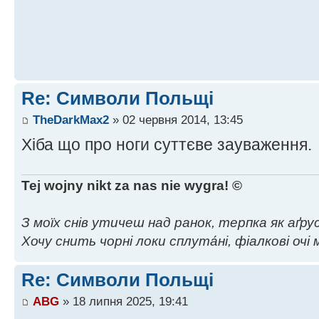
Re: Символи Польщі
TheDarkMax2
» 02 червня 2014, 13:45
Хіба що про ноги суттєве зауваження.
Tej wojny nikt za nas nie wygra! ©
З моїх снів утичеш над ранок, терпка як аґрус,
Хочу снить чорні локи сплута́ні, фіалкові очі м
Re: Символи Польщі
ABG
» 18 липня 2025, 19:41