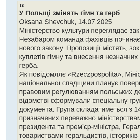
У Польщі змінять гімн та герб
Oksana Shevchuk, 14.07.2025
Міністерство культури переглядає за
Незабаром команда фахівців починає
нового закону. Пропозиції містять, зо
куплетів гімну та внесення незначних
герба.
Як повідомляє «Rzeczpospolita», Міні
національної спадщини планує повер
правовим регулюванням польських де
відомстві сформували спеціальну гру
документа. Група складатиметься з 14
призначених переважно міністерства
президента та прем’єр-міністра, Гера
товариствами геральдистів, істориків 