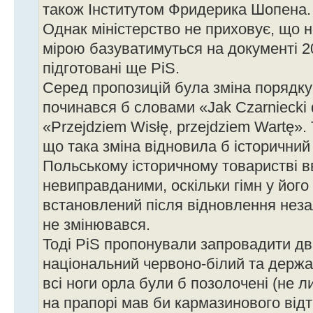
також Інститутом Фридерика Шопена.
Однак міністерство не приховує, що 
мірою базуватимуться на документі 20
підготовані ще PiS.
Серед пропозицій була зміна порядку 
починався б словами «Jak Czarniecki d
«Przejdziem Wisłę, przejdziem Wartę». 
що така зміна відновила б історичний 
Польському історичному товаристві в
невиправданими, оскільки гімн у його
встановлений після відновлення неза
не змінювався.
Тоді PiS пропонували запровадити дв
національний червоно-білий та держав
всі ноги орла були б позолочені (не ли
на прапорі мав би кармазинового відт