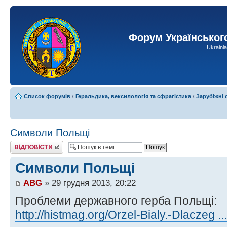
Форум Українськог
Ukraini
Список форумів
‹
Геральдика, вексилологія та сфрагістика
‹
Зарубіжні
Символи Польщі
Відповісти
Символи Польщі
ABG
» 29 грудня 2013, 20:22
Проблеми державного герба Польщі:
http://histmag.org/Orzel-Bialy.-Dlaczeg .