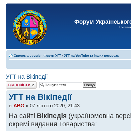
Форум Українськог
Ukraini
Список форумів
‹
Форум УГТ
‹
УГТ на YouTube та інших ресурсах
УГТ на Вікіпедії
Відповісти
УГТ на Вікіпедії
ABG
» 07 лютого 2020, 21:43
На сайті
Вікіпедія
(україномовна версія
окремі видання Товариства: