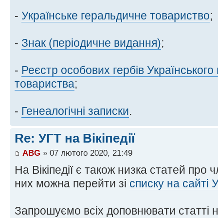
-
Українське геральдичне товариство
;
-
Знак (періодичне видання)
;
-
Реєстр особових гербів Українського
товариства
;
-
Генеалогічні записки
.
Re: УГТ на Вікіпедії
ABG
» 07 лютого 2020, 21:49
На Вікіпедії є також низка статей про ч
них можна перейти зі
списку на сайті 
Запрошуємо всіх доповнювати статті на 