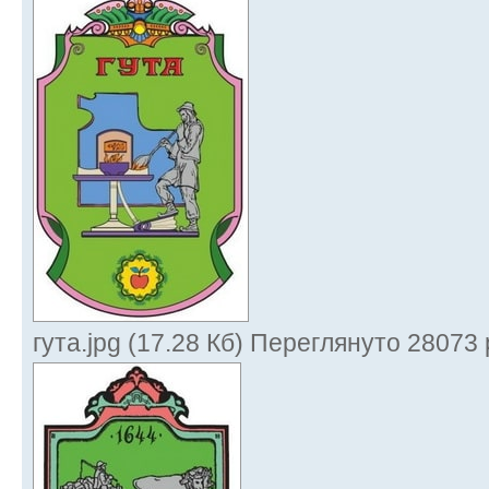
гута.jpg (17.28 Кб) Переглянуто 28073 