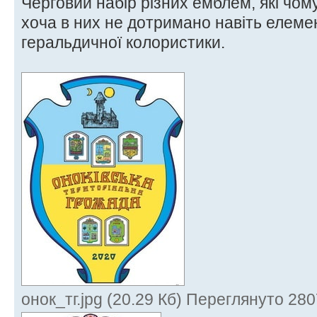
Черговий набір різних емблем, які чом
хоча в них не дотримано навіть елем
геральдичної колористики.
онок_тг.jpg (20.29 Кб) Переглянуто 280