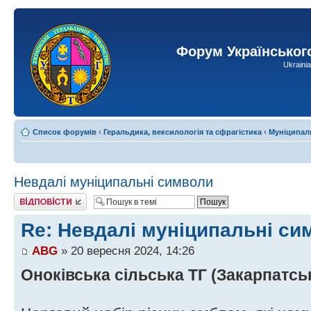
Форум Українськог
Ukraini
Список форумів
‹
Геральдика, вексилологія та сфрагістика
‹
Муніципал
Невдалі муніципальні символи
Відповісти
Re: Невдалі муніципальні си
ABG
» 20 вересня 2024, 14:26
Оноківська сільська ТГ (Закарпатсь