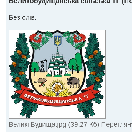
Великобудищанська сільська ТГ (По
Без слів.
Великі Будища.jpg (39.27 Кб) Переглян