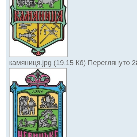
камяниця.jpg (19.15 Кб) Переглянуто 2