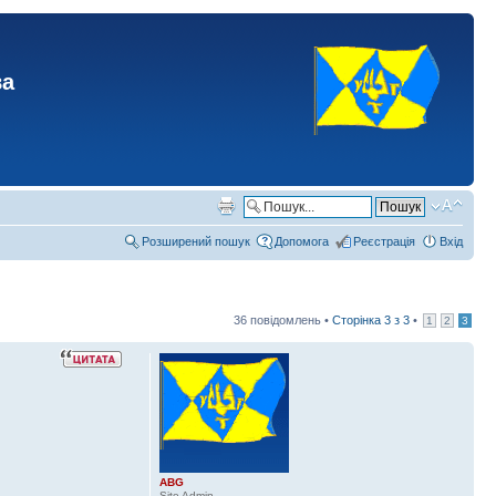
ва
Розширений пошук
Допомога
Реєстрація
Вхід
36 повідомлень •
Сторінка
3
з
3
•
1
2
3
ABG
Site Admin