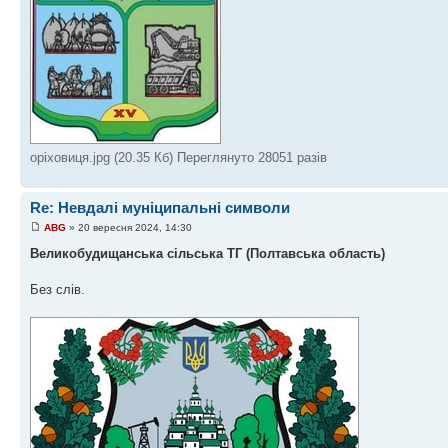
оріховиця.jpg (20.35 Кб) Переглянуто 28051 разів
Re: Невдалі муніципальні символи
ABG
» 20 вересня 2024, 14:30
Великобудищанська сільська ТГ (Полтавська область)
Без слів.