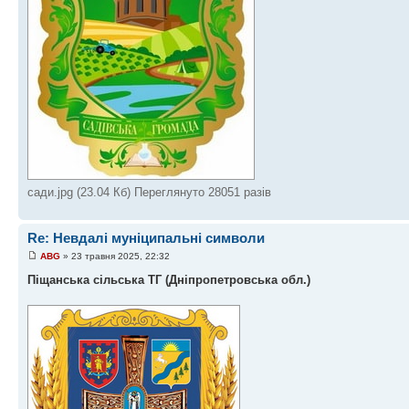
сади.jpg (23.04 Кб) Переглянуто 28051 разів
Re: Невдалі муніципальні символи
ABG
» 23 травня 2025, 22:32
Піщанська сільська ТГ (Дніпропетровська обл.)