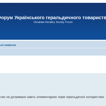
орум Українського геральдичного товарист
Ukrainian Heraldry Society Forum
ьні символи
в них не дотримано навіть елементарних норм геральдичної колористики.