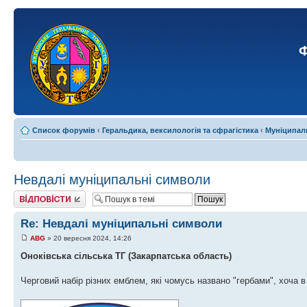
Ф
Список форумів
‹
Геральдика, вексилологія та сфрагістика
‹
Муніципал
Невдалі муніципальні символи
Відповісти
Re: Невдалі муніципальні символи
ABG
» 20 вересня 2024, 14:26
Оноківська сільська ТГ (Закарпатська область)
Черговий набір різних емблем, які чомусь названо "гербами", хоча 