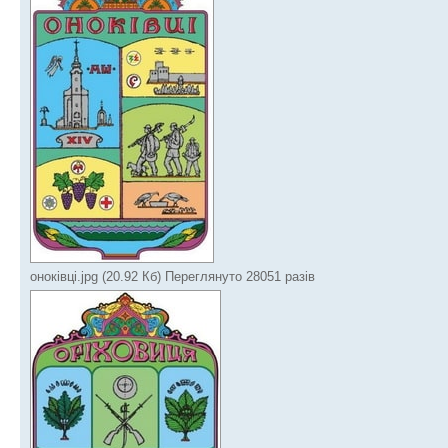
оноківці.jpg (20.92 Кб) Переглянуто 28051 разів