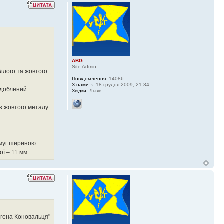
ABG
Site Admin
білого та жовтого
Повідомлення:
14086
З нами з:
18 грудня 2009, 21:34
здоблений
Звідки:
Львів
з жовтого металу.
 смуг шириною
ої – 11 мм.
Євгена Коновальця"