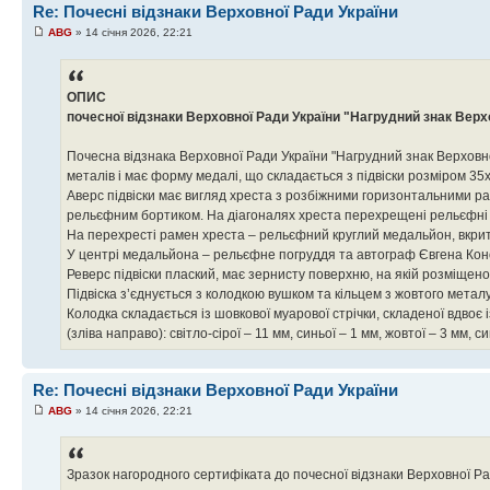
Re: Почесні відзнаки Верховної Ради України
ABG
» 14 січня 2026, 22:21
ОПИС
почесної відзнаки Верховної Ради України "Нагрудний знак Верхо
Почесна відзнака Верховної Ради України "Нагрудний знак Верховної 
металів і має форму медалі, що складається з підвіски розміром 35
Аверс підвіски має вигляд хреста з розбіжними горизонтальними р
рельєфним бортиком. На діагоналях хреста перехрещені рельєфні ме
На перехресті рамен хреста – рельєфний круглий медальйон, вкри
У центрі медальйона – рельєфне погруддя та автограф Євгена Кон
Реверс підвіски плаский, має зернисту поверхню, на якій розміщено н
Підвіска з’єднується з колодкою вушком та кільцем з жовтого металу
Колодка складається із шовкової муарової стрічки, складеної вдвоє 
(зліва направо): світло-сірої – 11 мм, синьої – 1 мм, жовтої – 3 мм, си
Re: Почесні відзнаки Верховної Ради України
ABG
» 14 січня 2026, 22:21
Зразок нагородного сертифіката до почесної відзнаки Верховної Рад