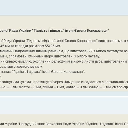
вної Ради України "Гідність і відвага" імені Євгена Коновальця"
Ради України "Гідність і відвага" імені Євгена Коновальця" виготовляється з 
х45 мм та колодки розміром 55х35 мм.
аменами і видовженим нижнім раменом, що виготовлений з білого металу та о
чі, спрямовані клинками вгору, виготовлені з білого металу.
тий синьою емаллю, охоплений рельєфним вінком з листя дуба, виготовленим 
овальця з жовтого металу.
апис: "Гідність і відвага" імені Євгена Коновальця".
.
із загнутими кутами і протягнутої через кільце, що складається з повздовжніх
ньої – 1 мм, жовтої – 3 мм, синьої – 1 мм, жовтої – 3 мм, синьої – 1 мм, світло-сір
и України "Нагрудний знак Верховної Ради України "Гідність і відвага" імені 