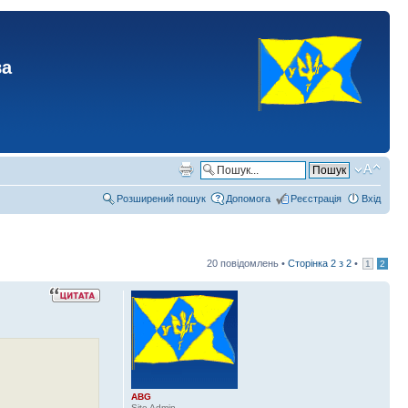
ва
Розширений пошук
Допомога
Реєстрація
Вхід
20 повідомлень •
Сторінка
2
з
2
•
1
2
ABG
Site Admin