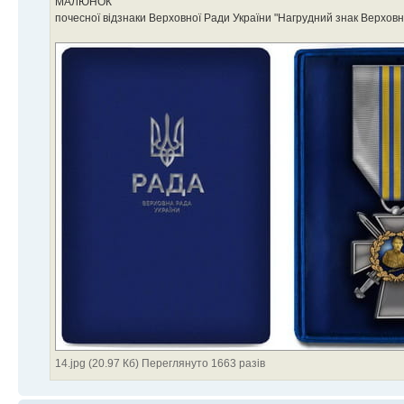
МАЛЮНОК
почесної відзнаки Верховної Ради України "Нагрудний знак Верховної
14.jpg (20.97 Кб) Переглянуто 1663 разів