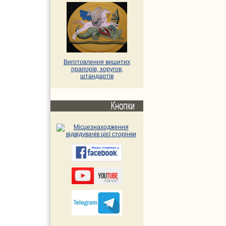
Виготовлення вишитих
прапорів, хоругов,
штандартів