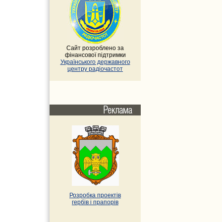
Сайт розроблено за
фінансової підтримки
Українського державного
центру радіочастот
Розробка проектів
гербів i прапорів