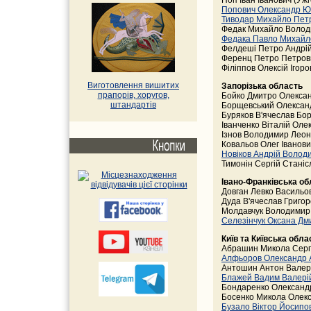
Поп Іван Іванович (Ужг
Попович Олександр Ю
Тиводар Михайло Пет
Федак Михайло Волод
Федака Павло Михайл
Фелдеші Петро Андрій
Ференц Петро Петрови
Філіппов Олексій Ігоро
Виготовлення вишитих
Запорізька область
прапорів, хоругов,
Бойко Дмитро Олексан
штандартів
Борщевський Олексан
Буряков В'ячеслав Бо
Іванченко Віталій Оле
Ізнов Володимир Леон
Ковальов Олег Іванови
Новіков Андрій Воло
Тимонін Сергій Станіс
Івано-Франківська об
Довган Левко Васильов
Дуда В'ячеслав Григор
Молдавчук Володимир 
Селезінчук Оксана Дм
Київ та Київська обла
Абрашин Микола Сергі
Алфьоров Олександр 
Антошин Антон Валері
Блажей Вадим Валері
Бондаренко Олександр
Босенко Микола Олекс
Бузало Віктор Йосипо