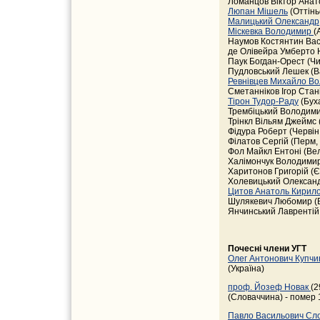
Ломанцов Віктор Анато
Люпан Мішель
(Оттінь
Малицький Олександр
Міскевка Володимир
(
Наумов Костянтин Васи
де Олівейра Умберто 
Паук Богдан-Орест (Ч
Пудловський Лешек (
Ревнівцев Михайло В
Сметанніков Ігор Стані
Тірон Тудор-Раду
(Буха
Трембіцький Володимир
Трінкл Вільям Джеймс
Фідура Роберт (Червін
Філатов Сергій (Перм, 
Фол Майкл Ентоні (Вели
Халімончук Володимир 
Харитонов Григорій (Є
Холевицький Олександ
Цитов Анатоль Кирил
Шулякевич Любомир (В
Янчинський Лаврентій 
Почесні члени УГТ
Олег Антонович Купч
(Україна)
проф. Йозеф Новак
(2
(Словаччина) - помер 1
Павло Васильович С