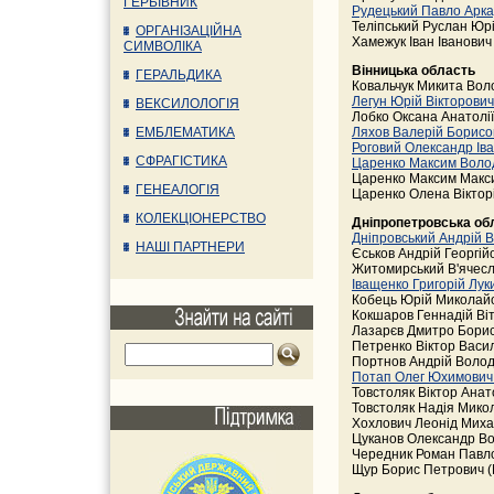
ГЕРБІВНИК
Рудецький Павло Арк
Теліпський Руслан Юрі
ОРГАНІЗАЦІЙНА
Хамежук Іван Іванович 
СИМВОЛІКА
Вінницька область
ГЕРАЛЬДИКА
Ковальчук Микита Воло
Легун Юрій Вікторович
ВЕКСИЛОЛОГІЯ
Лобко Оксана Анатолії
ЕМБЛЕМАТИКА
Ляхов Валерій Борис
Роговий Олександр Ів
СФРАГІСТИКА
Царенко Максим Вол
Царенко Максим Макси
ГЕНЕАЛОГІЯ
Царенко Олена Вікторі
КОЛЕКЦІОНЕРСТВО
Дніпропетровська об
Дніпровський Андрій 
НАШІ ПАРТНЕРИ
Єськов Андрій Георгійо
Житомирський В'ячесл
Іващенко Григорій Лук
Кобець Юрій Миколайо
Кокшаров Геннадій Віт
Лазарєв Дмитро Борис
Петренко Віктор Васил
Портнов Андрій Волод
Потап Олег Юхимови
Товстоляк Віктор Анат
Товстоляк Надія Микол
Хохлович Леонід Миха
Цуканов Олександр Во
Чередник Роман Павло
Щур Борис Петрович (