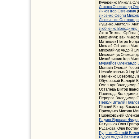
Кучеренко Микола Оле
Лєжнєв Олександр Ол
Ликов Ігор Євгенович
(
Лисенко Сергій Мико
Лісниченко Олександр
Луценко Анатолій Анат
Любченко Володимир 
Люта Тетяна Юріївна (
Максимчук Іван Микола
Матіяшек Петро Богдан
Махлай Світлана Микол
Миколайчук Андрій Ол
Миколайчук Олександр
Михайлишин Ігор Михай
Муравйов Олександр 
Монькін Олексій Георгі
Незабитовський Ігор 
Немченко Всеволод Ле
Обухівський Валерій В
Омельчук Володимир В
Остапець Віктор Іванов
Паливода Володимир О
Перерва Володимир Ст
Перкун Віталій Павло
П'єкний Віктор Василь
Приходько Микола Мик
Пшонковський Олексан
Радиш Ярослав Федо
Ратушнюк Олег Григор
Рудакова Юлія Костянт
Руденко Олексій Вале
Рудюк Андрій Валент