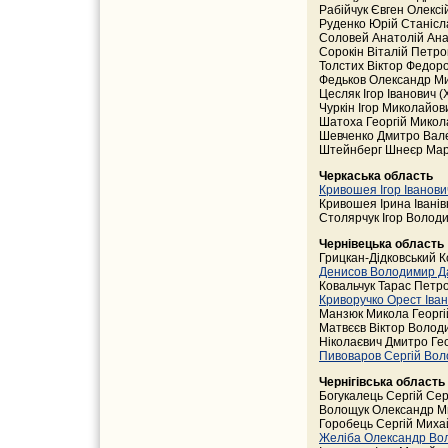
Рабійчук Євген Олексі
Руденко Юрій Станісл
Соловей Анатолій Ана
Сорокін Віталій Петро
Толстих Віктор Федор
Федьков Олександр Ми
Цесляк Ігор Іванович 
Чуркін Ігор Миколайов
Шатоха Георгій Микол
Шевченко Дмитро Вале
Штейнберг Шнеєр Мар
Черкаська область
Кривошея Ігор Іванови
Кривошея Ірина Іванів
Столярчук Ігор Волод
Чернівецька область
Грицкан-Дідковський К
Денисов Володимир 
Ковальчук Тарас Петр
Криворучко Орест Іва
Манзюк Микола Георгій
Матвєєв Віктор Володи
Ніколаєвич Дмитро Гео
Пивоваров Сергій Во
Чернігівська область
Богукалець Сергій Серг
Волощук Олександр Ми
Горобець Сергій Михай
Желіба Олександр Во