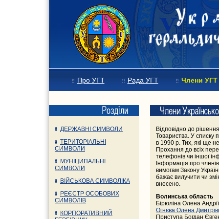
Про УГТ
Рада УГТ
Члени УГТ
ДЕРЖАВНІ СИМВОЛИ
Відповідно до рішення
Товариства. У списку п
ТЕРИТОРІАЛЬНІ
в 1990 р. Тих, які ще 
СИМВОЛИ
Прохання до всіх пере
телефонів чи іншої ін
МУНІЦИПАЛЬНІ
Інформація про членів
СИМВОЛИ
вимогам Закону Україн
бажає вилучити чи змі
ВІЙСЬКОВА СИМВОЛІКА
внесено.
РЕЄСТР ОСОБОВИХ
Волинська область
СИМВОЛІВ
Бірюліна Олена Андрії
Огнєва Олена Дмитрів
КОРПОРАТИВНИЙ
Приступа Богдан Євге