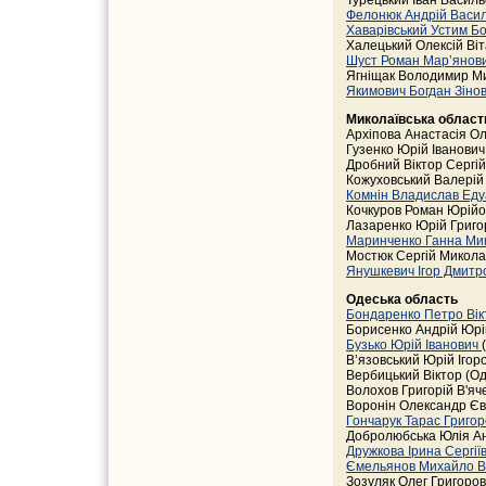
Турецький Іван Васильо
Фелонюк Андрій Васи
Хаварівський Устим Б
Халецький Олексій Віт
Шуст Роман Мар’янов
Ягніщак Володимир Мир
Якимович Богдан Зіно
Миколаївська област
Архіпова Анастасія Ол
Гузенко Юрій Іванович
Дробний Віктор Сергій
Кожуховський Валерій 
Комнін Владислав Ед
Кочкуров Роман Юрійо
Лазаренко Юрій Григо
Маринченко Ганна Ми
Мостюк Сергій Миколай
Янушкевич Ігор Дмит
Одеська область
Бондаренко Петро Вік
Борисенко Андрій Юрі
Бузько Юрій Іванович
В’язовський Юрій Ігор
Вербицький Віктор (Од
Волохов Григорій В'яч
Воронін Олександр Єв
Гончарук Тарас Григо
Добролюбська Юлія Ан
Дружкова Ірина Сергії
Ємельянов Михайло 
Зозуляк Олег Григоров