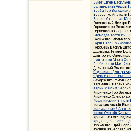
Букет Євген Васильов
Бульвінський Андрій Г
Верба Ігор Володими
Вересенко Анатолій Гр
Власов Станіслав Юр
Гавловський Дмитро 
Герасименко Всеволод 
Герасименко Сергій Се
Гломозда Костянтин 
Голубенко Владислав В
Горін Сергій Миколай
Горобець Василь Вікто
Дідківська Тетяна Вол
Дмитренко Олександр 
Дмитрієнко Марія Фед
Довбищенко Михайло
Долинський Валентин 
Євдокимов Дмитро Ан
Єремєєв Ігор Семено
Захарченко Роман Серг
Кагамлик Світлана Ром
Карий Максим Сергій
Кириченко Ігор Валері
Кириченко Олександр 
Ковалинський Віталій
Ковальов Андрій Вікто
Кончаковський Анатол
Кохан Олексій Кузьми
Кравченко Олег Вадимо
Креденцер Олександр
Кузьменко Юрій Сергі
Кулінич В'ячеслав Яков