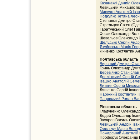
Казанаклі Даниїл Оле
Левицький Михайло Ів
Мисечко Анатолій Іва
Подкупко Тетяна Леон
Степанов Дмитро Стан
Стрельцов Євген (Оде
Таратунський Олег Га
Фесик Олександр Вол
Шевельов Олександр 
Шелудько Сергій Андр
Якубовська Марія Геор
Янченко Костянтин Ан
Полтавська область
Вирський Дмитро Стан
Гринь Олександр Дмит
Дерев’янко Станіслав
Дрелінський Сергій С
Івашко Анатолій Семе
Литвин Сергій Микола
Ляшенко Сергій Івано
Наріжний Костянтин Г
Пацовський Роман Ва
Рівненська область
Гладуненко Олександр
Дедей Олександр Івано
Захаров Василь Олекс
Левицький Андрій Іва
Омельчук Марія Воло
Пожарський Анатолій
Профорук Олександр 