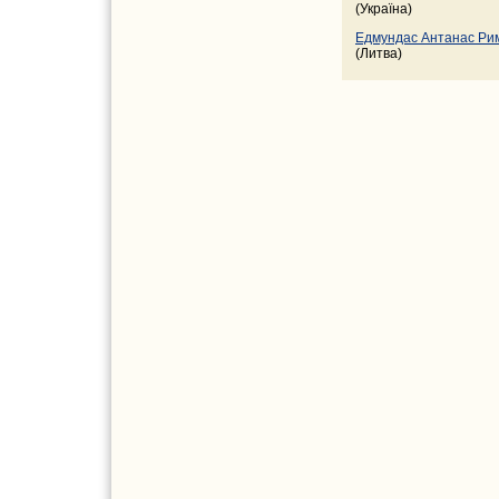
(Україна)
Едмундас Антанас Р
(Литва)