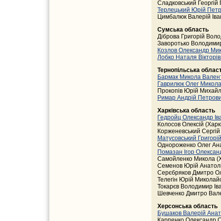
Сладковський Георгій 
Терлецький Юрій Пет
Цимбалюк Валерій Іван
Сумська область
Діброва Григорій Вол
Заворотько Володимир
Козлов Олександр Ми
Лобко Наталя Вікторі
Тернопільська облас
Бармак Микола Вален
Гаврилюк Олег Микол
Прокопів Юрій Михайл
Римар Андрій Петров
Харківська область
Гедройц Олександр Ів
Колосов Олексій (Харк
Корженевський Сергій 
Матусовський Григорі
Однороженко Олег Ана
Помазан Ігор Олексан
Самойленко Микола (Х
Семенов Юрій Анатолі
Серєбряков Дмитро Оле
Телегін Юрій Миколайо
Токарєв Володимир Іва
Шевченко Дмитро Вале
Херсонська область
Бушаков Валерій Ана
Карпенко Олександр С