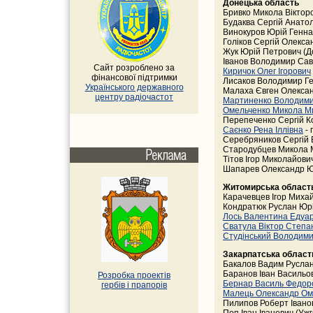
Донецька область
Бривко Микола Віктор
Будаква Сергій Анатол
Винокуров Юрій Геннад
Голіков Сергій Олекса
Жук Юрій Петрович (Д
Іванов Володимир Саве
Сайт розроблено за
Киричок Олег Ігорович
фінансової підтримки
Лисаков Володимир Ге
Українського державного
Малаха Євген Олександ
центру радіочастот
Мартиненко Володими
Омельченко Микола М
Перепеченко Сергій К
Саєнко Рена Іллівна
- 
Серебряников Сергій 
Стародубцев Микола Ми
Тітов Ігор Миколайови
Шапарев Олександр Юр
Житомирська област
Карачевцев Ігор Михай
Кондратюк Руслан Юр
Лось Валентина Едуар
Сватула Віктор Степ
Студінський Володим
Закарпатська област
Бакалов Вадим Руслан
Баранов Іван Васильов
Розробка проектів
Бернар Василь Федор
гербів i прапорів
Малець Олександр Ом
Пилипов Роберт Івано