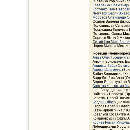
Ігнатенко Ігор Михайло
Коваленко Олександр
Костенко Іван Петров
Леп'явко Сергій Анато
Морозов Олександр С
Осипов Валерій Віктор
Половникова Світлана 
Посьмашна Людмила М
Потапенко Олена Миха
Сергеєв Віталій Микола
Ситий Ігор Михайлови
Череп Микола Миколай
Іноземні члени-коре
Алієв Олег Гусейн-ага
Алюнін Володимир Іва
Андрієш-Табак Сільві
Ацович Драгомир
(Бел
Бабич Володимир (Киш
Барр Джеймс Алан (О
Берно-Беллекур Ігор В
Богатов Костянтин М
фон Браундле-Фалькенз
Войтович Норберт (Вр
Голотюк Сергій Василь
Ґолдин Пйотр
(Познан
Єгоров Валерій Павлов
Катін-Ярцев Михаїл Юр
Ковальов Костянтин Ан
Комаровський Єфим Ан
Корнєв Роман Микола
Лебединський Ярослав