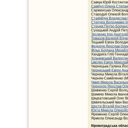
Савчук Юрій Костянтин
Самбул Олена Степан
Саржинська Олександр
Стародуб Олексій Воло
Стафійчук Владислав
Степура Володимир Іл
Стецюк Петро Богдан
Сухацький Андрій Петр
Тесленко Ігор Анатол
Томазов Валерій В'яч
Тоцький Євген Володи
Федорук Ярослав Оле
Фільц Богдана Михайл
Хандрига Гліб Геннаді
Хільчевський Валенти
Цвєлих Євген Микола
Чернецька Галина Йоси
Чернецький Євген Ана
Черниш Микола Віталій
Черняк-Самійленко (М'я
Чмир Микола Васильо
Чорногор Ярослав Ол
Шевченко Сергій Воло
Шамеко Микола Іванови
Шкуратовський Олег Ві
Шмигельський Іван Вас
Шостя Віталій Костян
Юхта Микола Олексій
Яременко Сергій Олек
Ярмола Олександр Во
Кіровоградська обла