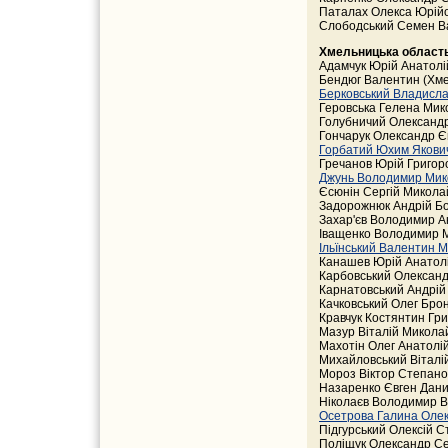
Паталах Олекса Юрійо
Слободський Семен Ва
Хмельницька област
Адамчук Юрій Анатолі
Бендюг Валентин (Хме
Берковський Владисла
Геровська Гелена Мико
Голубничий Олександр
Гончарук Олександр Єв
Горбатий Юхим Якови
Гречанов Юрій Григор
Джунь Володимир Мик
Єсюнін Сергій Микола
Задорожнюк Андрій Бо
Захар'єв Володимир Ан
Іващенко Володимир М
Ільїнський Валентин 
Канашев Юрій Анатолі
Карбовський Олександ
Карнатовський Андрій
Качковський Олег Брон
Кравчук Костянтин Гр
Мазур Віталій Миколай
Махотін Олег Анатолій
Михайловський Віталі
Мороз Віктор Степано
Назаренко Євген Данил
Ніколаєв Володимир 
Осетрова Галина Олек
Підгурський Олексій С
Поліщук Олександр Се