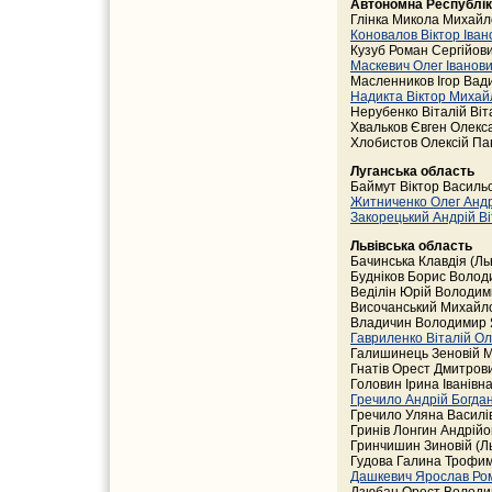
Автономна Республік
Глінка Микола Михайл
Коновалов Віктор Іва
Кузуб Роман Сергійов
Маскевич Олег Іванов
Масленников Ігор Вад
Надикта Віктор Миха
Нерубенко Віталій Віт
Хвальков Євген Олекс
Хлобистов Олексій Па
Луганська область
Баймут Віктор Васильо
Житниченко Олег Анд
Закорецький Андрій В
Львівська область
Бачинська Клавдія (Льв
Будніков Борис Володи
Веділін Юрій Володими
Височанський Михайл
Владичин Володимир Я
Гавриленко Віталій Ол
Галишинець Зеновій М
Гнатів Орест Дмитрови
Головин Ірина Іванівна
Гречило Андрій Богда
Гречило Уляна Василів
Гринів Лонгин Андрійов
Гринчишин Зиновій (Льв
Гудова Галина Трофимі
Дашкевич Ярослав Ро