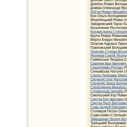
Дзюбан Орест Володим
Дзюбан Роман Володим
Довбак Олександр Яро
Дуб’як Роман Михайл
Ерн Ольга Володимирів
Жеребецький Роман Іль
Завадовський Тарас Бо
Касьяненко Ростислав 
Кордюк Ірина Степані
Крупа Роман Романович
Мороз Богдан Михайло
Огорчак Адріана Тарасі
Павловський Володими
Пахолко Степан Вол
Резніков Сергій Леоні
Савчинська Теодора (
Сварник Іван Іванович
Серцелевич Руслан
(Л
Сеньківська Наталія (Л
Сікора Любомир Мико
Скочиляс Ігор Яросла
Скочиляс Ірина Богда
Слободянюк Михайло
Служинська Зиновія
(Л
Смольський Ігор Роман
Смуток Ігор Іванович
(
Смуток Леся Вікторівн
Сова Андрій Олегович
Соловцов Петро Олексі
Судиславич-Стрільців 
Тимошенко Леонід Во
Турецький Володимир В