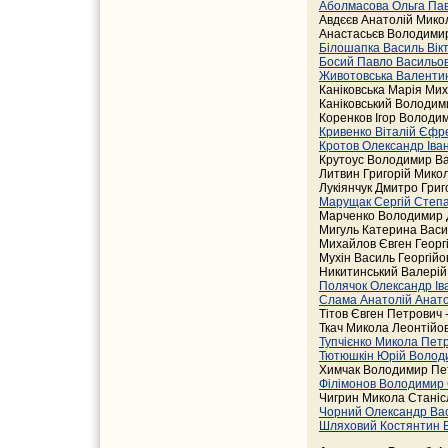
Аболмасова Ольга Па
Авдєєв Анатолій Микол
Анастасьєв Володимир
Білошапка Василь Вік
Босий Павло Васильо
Животовська Валенти
Каніковська Марія Мих
Каніковський Володим
Коренков Ігор Володи
Кривенко Віталій Єф
Кротов Олександр Іва
Крутоус Володимир Ва
Литвин Григорій Мико
Лукіянчук Дмитро Григ
Марущак Сергій Степ
Марченко Володимир 
Мигуль Катерина Васи
Михайлов Євген Георг
Мухін Василь Георгійо
Никитинський Валерій
Полячок Олександр І
Слама Анатолій Анат
Тітов Євген Петрович 
Ткач Микола Леонтійо
Тупчієнко Микола Пет
Тютюшкін Юрій Воло
Химчак Володимир Пе
Філімонов Володимир
Чигрин Микола Станіс
Чорний Олександр Ва
Шляховий Костянтин 